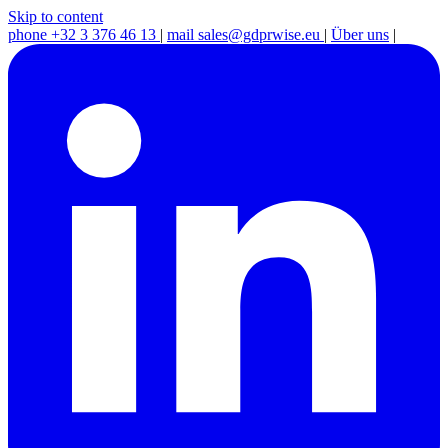
Skip to content
phone
+32 3 376 46 13
|
mail
sales@gdprwise.eu
|
Über uns
|