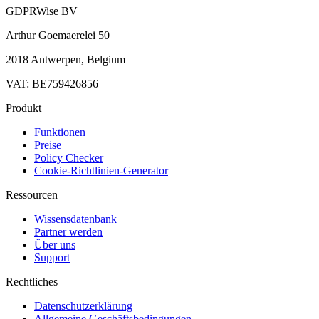
GDPRWise BV
Arthur Goemaerelei 50
2018 Antwerpen, Belgium
VAT: BE759426856
Produkt
Funktionen
Preise
Policy Checker
Cookie-Richtlinien-Generator
Ressourcen
Wissensdatenbank
Partner werden
Über uns
Support
Rechtliches
Datenschutzerklärung
Allgemeine Geschäftsbedingungen