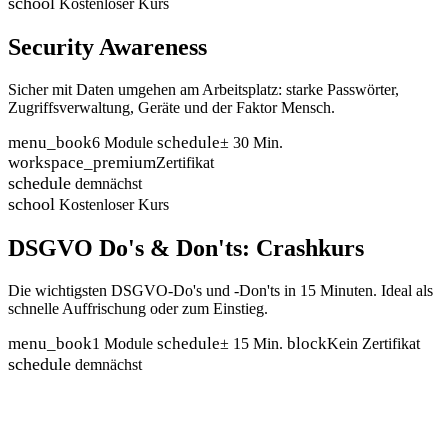
school
Kostenloser Kurs
Security Awareness
Sicher mit Daten umgehen am Arbeitsplatz: starke Passwörter,
Zugriffsverwaltung, Geräte und der Faktor Mensch.
menu_book
schedule
6 Module
± 30 Min.
workspace_premium
Zertifikat
schedule
demnächst
school
Kostenloser Kurs
DSGVO Do's & Don'ts: Crashkurs
Die wichtigsten DSGVO-Do's und -Don'ts in 15 Minuten. Ideal als
schnelle Auffrischung oder zum Einstieg.
menu_book
schedule
block
1 Module
± 15 Min.
Kein Zertifikat
schedule
demnächst