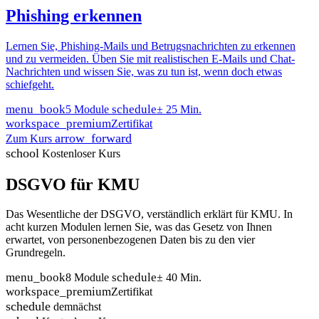
Phishing erkennen
Lernen Sie, Phishing-Mails und Betrugsnachrichten zu erkennen
und zu vermeiden. Üben Sie mit realistischen E-Mails und Chat-
Nachrichten und wissen Sie, was zu tun ist, wenn doch etwas
schiefgeht.
menu_book
schedule
5 Module
± 25 Min.
workspace_premium
Zertifikat
arrow_forward
Zum Kurs
school
Kostenloser Kurs
DSGVO für KMU
Das Wesentliche der DSGVO, verständlich erklärt für KMU. In
acht kurzen Modulen lernen Sie, was das Gesetz von Ihnen
erwartet, von personenbezogenen Daten bis zu den vier
Grundregeln.
menu_book
schedule
8 Module
± 40 Min.
workspace_premium
Zertifikat
schedule
demnächst