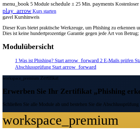
menu_book
schedule
payments
5 Module
± 25 Min.
Kostenloser
play_arrow
Kurs starten
gavel
Kurshinweis
Dieser Kurs bietet praktische Werkzeuge, um Phishing zu erkennen 
Dies ist keine hundertprozentige Garantie gegen jede Art von Betrug
Modulübersicht
arrow_forward
1
Was ist Phishing?
Start
2
E-Mails prüfen
St
arrow_forward
Abschlussprüfung
Start
Zertifikat
workspace_premium
Erwerben Sie Ihr Zertifikat „Phishing er
Schließen Sie alle Module ab und bestehen Sie die Abschlussprüfung 
workspace_premium