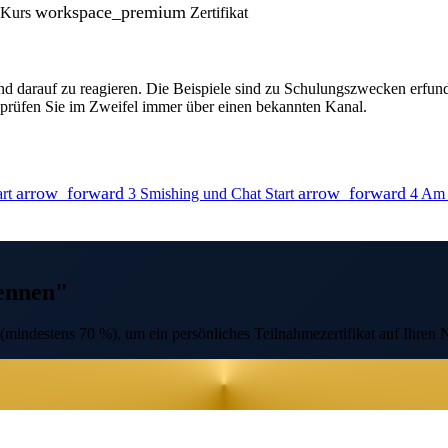
workspace_premium
 Kurs
Zertifikat
und darauf zu reagieren. Die Beispiele sind zu Schulungszwecken erf
; prüfen Sie im Zweifel immer über einen bekannten Kanal.
arrow_forward
arrow_forward
art
3
Smishing und Chat
Start
4
Am A
kennen"
(mindestens 70 %), um ein persönliches Teilnahmezertifikat auf Ihren 