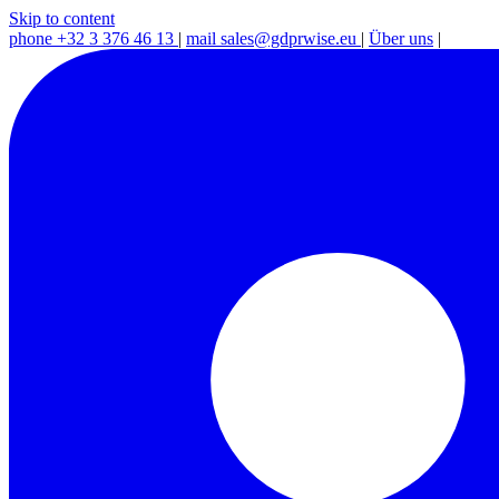
Skip to content
phone
+32 3 376 46 13
|
mail
sales@gdprwise.eu
|
Über uns
|