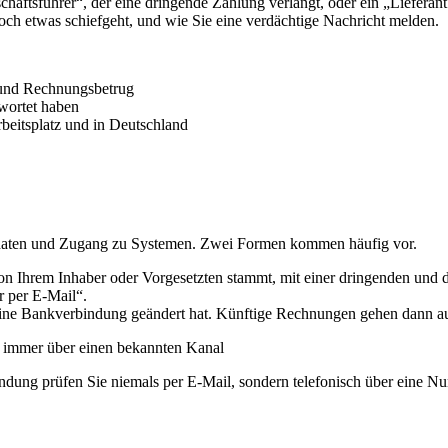
chäftsführer“, der eine dringende Zahlung verlangt, oder ein „Lieferan
och etwas schiefgeht, und wie Sie eine verdächtige Nachricht melden.
 und Rechnungsbetrug
twortet haben
beitsplatz und in Deutschland
endaten und Zugang zu Systemen. Zwei Formen kommen häufig vor.
on Ihrem Inhaber oder Vorgesetzten stammt, mit einer dringenden und 
r per E-Mail“.
 seine Bankverbindung geändert hat. Künftige Rechnungen gehen dann a
immer über einen bekannten Kanal
ung prüfen Sie niemals per E-Mail, sondern telefonisch über eine Numm