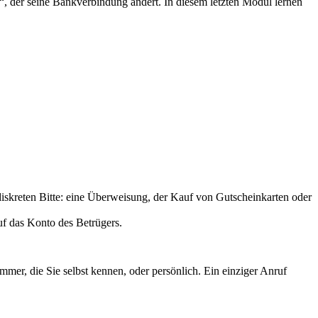
t“, der seine Bankverbindung ändert. In diesem letzten Modul lernen
diskreten Bitte: eine Überweisung, der Kauf von Gutscheinkarten oder
uf das Konto des Betrügers.
er, die Sie selbst kennen, oder persönlich. Ein einziger Anruf