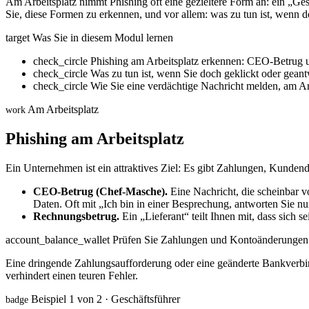
Am Arbeitsplatz nimmt Phishing oft eine gezieltere Form an: ein „Ges
Sie, diese Formen zu erkennen, und vor allem: was zu tun ist, wenn d
target
Was Sie in diesem Modul lernen
check_circle
Phishing am Arbeitsplatz erkennen: CEO-Betrug
check_circle
Was zu tun ist, wenn Sie doch geklickt oder gean
check_circle
Wie Sie eine verdächtige Nachricht melden, am Ar
Am Arbeitsplatz
work
Phishing am Arbeitsplatz
Ein Unternehmen ist ein attraktives Ziel: Es gibt Zahlungen, Kund
CEO-Betrug (Chef-Masche).
Eine Nachricht, die scheinbar v
Daten. Oft mit „Ich bin in einer Besprechung, antworten Sie nu
Rechnungsbetrug.
Ein „Lieferant“ teilt Ihnen mit, dass sich
account_balance_wallet
Prüfen Sie Zahlungen und Kontoänderungen 
Eine dringende Zahlungsaufforderung oder eine geänderte Bankverbind
verhindert einen teuren Fehler.
Beispiel 1 von 2 · Geschäftsführer
badge