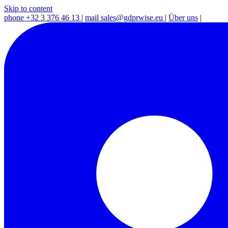
Skip to content
phone
+32 3 376 46 13
|
mail
sales@gdprwise.eu
|
Über uns
|