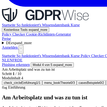
Startseite
So funktioniert's
Wissensdatenbank
Kurse
Kostenlose Tools
expand_more
Policy Checker
Cookie-Richtlinien-Generator
Preise
DE
expand_more
Anmelden
Startseite
So funktioniert's
Wissensdatenbank
Kurse
Policy Checker
C
NL
EN
FR
DE
Phishing erkennen
Modul 4 von 5
expand_more
Am Arbeitsplatz und was zu tun ist
Schritt
1
/
10
Modulinhalt 4
check_circle
Einführung
1/1
menu_book
Theorie
0/3
cases
Beispiele
0/2
Einführung
flag
Am Arbeitsplatz und was zu tun ist