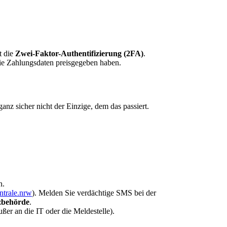
t die
Zwei-Faktor-Authentifizierung (2FA)
.
Sie Zahlungsdaten preisgegeben haben.
ganz sicher nicht der Einzige, dem das passiert.
n.
ntrale.nrw
). Melden Sie verdächtige SMS bei der
zbehörde
.
ußer an die IT oder die Meldestelle).