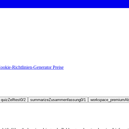
ookie-Richtlinien-Generator
Preise
quiz
Zelftest
0/2
summarize
Zusammenfassung
0/1
workspace_premium
Ab