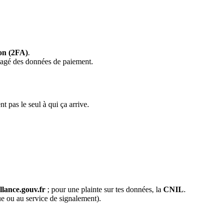
ion (2FA)
.
artagé des données de paiement.
t pas le seul à qui ça arrive.
lance.gouv.fr
; pour une plainte sur tes données, la
CNIL
.
ue ou au service de signalement).