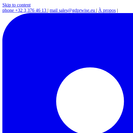
Skip to content
phone
+32 3 376 46 13
|
mail
sales@gdprwise.eu
|
À propos
|