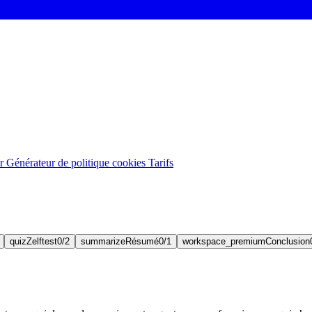
er
Générateur de politique cookies
Tarifs
quiz
Zelftest
0/2
summarize
Résumé
0/1
workspace_premium
Conclusion