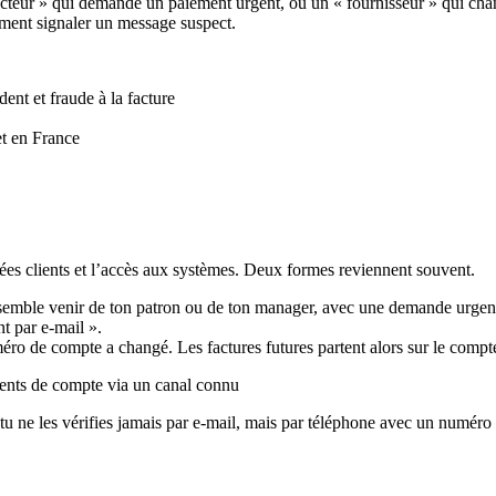
irecteur » qui demande un paiement urgent, ou un « fournisseur » qui c
omment signaler un message suspect.
dent et fraude à la facture
et en France
nnées clients et l’accès aux systèmes. Deux formes reviennent souvent.
mble venir de ton patron ou de ton manager, avec une demande urgente 
t par e-mail ».
ro de compte a changé. Les factures futures partent alors sur le compte
ments de compte via un canal connu
ne les vérifies jamais par e-mail, mais par téléphone avec un numéro 