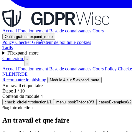
Accueil
Fonctionnement
Base de connaissances
Cours
Outils gratuits
expand_more
Policy Checker
Générateur de politique cookies
Tarifs
FR
expand_more
Connexion
Accueil
Fonctionnement
Base de connaissances
Cours
Policy Check
NL
EN
FR
DE
Reconnaître le phishing
Module 4 sur 5
expand_more
Au travail et que faire
Étape
1
/
10
Contenu du module 4
check_circle
Introduction
1/1
menu_book
Théorie
0/3
cases
Exemples
0/2
Introduction
flag
Au travail et que faire