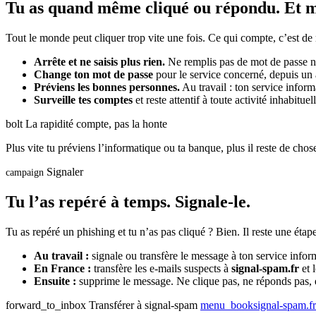
Tu as quand même cliqué ou répondu. Et m
Tout le monde peut cliquer trop vite une fois. Ce qui compte, c’est de r
Arrête et ne saisis plus rien.
Ne remplis pas de mot de passe ni
Change ton mot de passe
pour le service concerné, depuis un a
Préviens les bonnes personnes.
Au travail : ton service inform
Surveille tes comptes
et reste attentif à toute activité inhabituell
bolt
La rapidité compte, pas la honte
Plus vite tu préviens l’informatique ou ta banque, plus il reste de chose
Signaler
campaign
Tu l’as repéré à temps. Signale-le.
Tu as repéré un phishing et tu n’as pas cliqué ? Bien. Il reste une étape
Au travail :
signale ou transfère le message à ton service informa
En France :
transfère les e-mails suspects à
signal-spam.fr
et 
Ensuite :
supprime le message. Ne clique pas, ne réponds pas, et
forward_to_inbox
Transférer à signal-spam
menu_book
signal-spam.fr