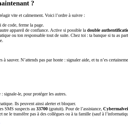
aintenant ?
éagir vite et calmement. Voici l’ordre à suivre :
 de code, ferme la page.
utre appareil de confiance. Active si possible la
double authentificat
atique ou ton responsable tout de suite. Chez toi : ta banque si tu as p
e.
s à sauver. N’attends pas par honte : signaler aide, et tu n’es certainemen
 : signale-le, pour protéger les autres.
tique. Ils peuvent ainsi alerter et bloquer.
les SMS suspects au
33700
(gratuit). Pour de l’assistance,
Cybermalveil
 ne le transfère pas à des collègues ou à ta famille (sauf à l’informatiq