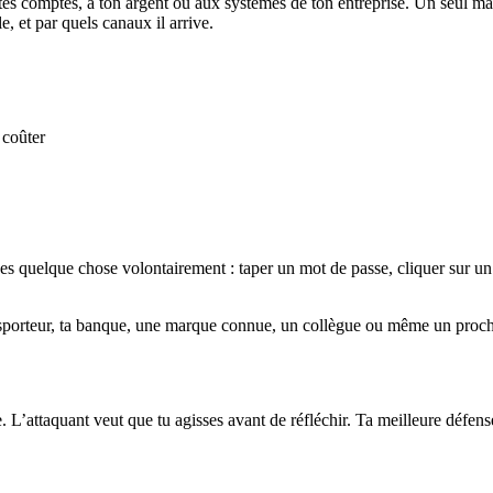
tes comptes, à ton argent ou aux systèmes de ton entreprise. Un seul ma
, et par quels canaux il arrive.
 coûter
s quelque chose volontairement : taper un mot de passe, cliquer sur un l
sporteur, ta banque, une marque connue, un collègue ou même un proche. L
 L’attaquant veut que tu agisses avant de réfléchir. Ta meilleure défense