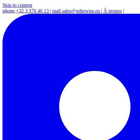
Skip to content
phone
+32 3 376 46 13
|
mail
sales@gdprwise.eu
|
À propos
|