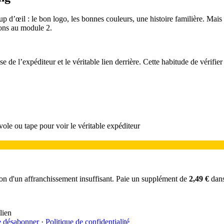
’œil : le bon logo, les bonnes couleurs, une histoire familière. Mais le 
rons au module 2.
se de l’expéditeur et le véritable lien derrière. Cette habitude de vérif
ole ou tape pour voir le véritable expéditeur
aison d'un affranchissement insuffisant. Paie un supplément de
2,49 €
dans
lien
e désabonner
·
Politique de confidentialité