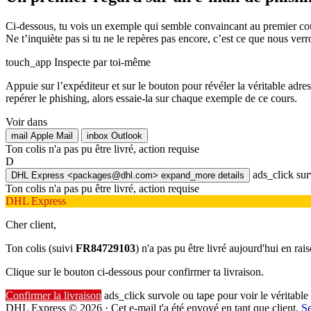
Ci-dessous, tu vois un exemple qui semble convaincant au premier coup d
Ne t’inquiète pas si tu ne le repères pas encore, c’est ce que nous ver
touch_app
Inspecte par toi-même
Appuie sur l’expéditeur et sur le bouton pour révéler la véritable adres
repérer le phishing, alors essaie-la sur chaque exemple de ce cours.
Voir dans
mail
Apple Mail
inbox
Outlook
Ton colis n'a pas pu être livré, action requise
D
ads_click
surv
DHL Express
<packages@dhl.com>
expand_more
details
Ton colis n'a pas pu être livré, action requise
DHL Express
Cher client,
Ton colis (suivi
FR84729103
) n'a pas pu être livré aujourd'hui en r
Clique sur le bouton ci-dessous pour confirmer ta livraison.
Confirmer la livraison
ads_click
survole ou tape pour voir le véritable 
DHL Express © 2026 · Cet e-mail t'a été envoyé en tant que client.
S