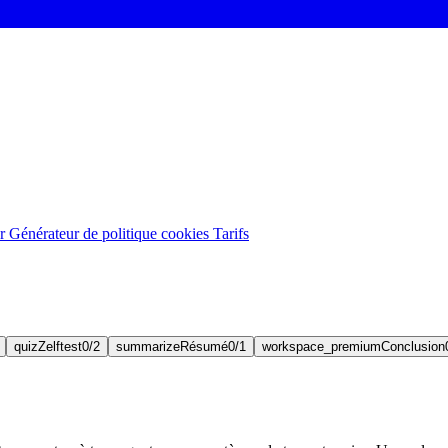
er
Générateur de politique cookies
Tarifs
quiz
Zelftest
0/2
summarize
Résumé
0/1
workspace_premium
Conclusion