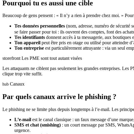
Pourquoi tu es aussi une cible
Beaucoup de gens pensent : « Il n’y a rien à prendre chez moi. » Pourt
Tes données personnelles
(nom, adresse, numéro de sécurité soc
se faire passer pour toi : ils ouvrent des comptes, font des achat
Tes identifiants
donnent accès à ta messagerie, aux boutiques e
Ton appareil
peut être pris en otage ou utilisé pour atteindre d
Ton entreprise
est particulièrement attrayante : via un seul em
storefront
Les PME sont tout autant visées
Les attaquants ne ciblent pas seulement les grandes entreprises. Les P
clique trop vite suffit.
Canaux
hub
Par quels canaux arrive le phishing ?
Le phishing ne se limite plus depuis longtemps à l’e-mail. Les princip
L’e-mail
est le canal classique : un faux message d’une marque
SMS et chat (smishing)
: un court message par SMS, WhatsApp 
urgence.