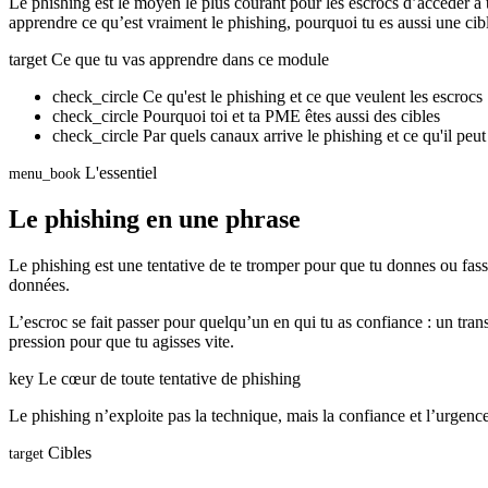
Le phishing est le moyen le plus courant pour les escrocs d’accéder à 
apprendre ce qu’est vraiment le phishing, pourquoi tu es aussi une cible
target
Ce que tu vas apprendre dans ce module
check_circle
Ce qu'est le phishing et ce que veulent les escrocs
check_circle
Pourquoi toi et ta PME êtes aussi des cibles
check_circle
Par quels canaux arrive le phishing et ce qu'il peut
L'essentiel
menu_book
Le phishing en une phrase
Le phishing est une tentative de te tromper pour que tu donnes ou fasse
données.
L’escroc se fait passer pour quelqu’un en qui tu as confiance : un tran
pression pour que tu agisses vite.
key
Le cœur de toute tentative de phishing
Le phishing n’exploite pas la technique, mais la confiance et l’urgence.
Cibles
target