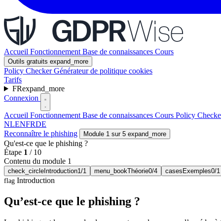
Accueil
Fonctionnement
Base de connaissances
Cours
Outils gratuits
expand_more
Policy Checker
Générateur de politique cookies
Tarifs
FR
expand_more
Connexion
Accueil
Fonctionnement
Base de connaissances
Cours
Policy Check
NL
EN
FR
DE
Reconnaître le phishing
Module 1 sur 5
expand_more
Qu'est-ce que le phishing ?
Étape
1
/
10
Contenu du module 1
check_circle
Introduction
1/1
menu_book
Théorie
0/4
cases
Exemples
0/1
Introduction
flag
Qu’est-ce que le phishing ?