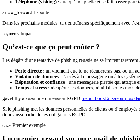
Téléphone (vishing)
: quelqu’un appelle et se fait passer pour 
arrow_forward
La suite
Dans les prochains modules, tu t’entraîneras spécifiquement avec l’e-m
Impact
payments
Qu’est-ce que ça peut coûter ?
Les dégâts d’une tentative de phishing réussie ne se limitent rarement
Perte directe
: un virement que tu ne récupéreras pas, ou un ach
Violation de données
: l’accès à ta messagerie ou à tes système
Réputation et confiance
: une messagerie piratée qui attaque en
Temps et stress
: récupérer tes données, réinitialiser les mots 
gavel
Il y a aussi une dimension RGPD
menu_book
En savoir plus da
Si le phishing met les données personnelles de clients ou d’employés en
donc aussi partie de tes obligations RGPD.
Premier exemple
cases
Un premier regard sur un e-mail de phishi