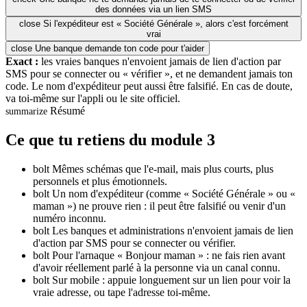
des données via un lien SMS
close
Si l'expéditeur est « Société Générale », alors c'est forcément
vrai
close
Une banque demande ton code pour t'aider
Exact :
les vraies banques n'envoient jamais de lien d'action par
SMS pour se connecter ou « vérifier », et ne demandent jamais ton
code. Le nom d'expéditeur peut aussi être falsifié. En cas de doute,
va toi-même sur l'appli ou le site officiel.
Résumé
summarize
Ce que tu retiens du module 3
bolt
Mêmes schémas que l'e-mail, mais plus courts, plus
personnels et plus émotionnels.
bolt
Un nom d'expéditeur (comme « Société Générale » ou «
maman ») ne prouve rien : il peut être falsifié ou venir d'un
numéro inconnu.
bolt
Les banques et administrations n'envoient jamais de lien
d'action par SMS pour se connecter ou vérifier.
bolt
Pour l'arnaque « Bonjour maman » : ne fais rien avant
d'avoir réellement parlé à la personne via un canal connu.
bolt
Sur mobile : appuie longuement sur un lien pour voir la
vraie adresse, ou tape l'adresse toi-même.