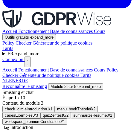
Accueil
Fonctionnement
Base de connaissances
Cours
Outils gratuits
expand_more
Policy Checker
Générateur de politique cookies
Tarifs
FR
expand_more
Connexion
Accueil
Fonctionnement
Base de connaissances
Cours
Policy
Checker
Générateur de politique cookies
Tarifs
NL
EN
FR
DE
Reconnaître le phishing
Module 3 sur 5
expand_more
Smishing et chat
Étape
1
/
10
Contenu du module 3
check_circle
Introduction
1/1
menu_book
Théorie
0/2
cases
Exemples
0/3
quiz
Zelftest
0/2
summarize
Résumé
0/1
workspace_premium
Conclusion
0/1
Introduction
flag