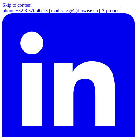
Skip to content
phone
+32 3 376 46 13
|
mail
sales@gdprwise.eu
|
À propos
|