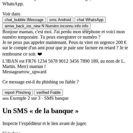
WhatsApp.
Voir dans
chat_bubble
iMessage
sms
Android
chat
WhatsApp
arrow_back_ios_new
N
Numéro inconnu
info
info
Bonjour maman, c'est moi. J'ai perdu mon téléphone et voici mon
numéro temporaire. Tu peux enregistrer ce numéro ?
Je ne peux pas appeler maintenant. Peux-tu virer en urgence 200 €
sur le compte d'un ami pour que je paie une facture en retard ? Je te
rembourse ce soir. ❤️
L'IBAN est FR76 1234 5678 9012 3456 7890 189, au nom de L.
Martin. Merci maman !
Message
arrow_upward
Ce message est-il du phishing ou fiable ?
report
Phishing
verified
Fiable
Exemple 2 sur 3 · SMS banque
sms
Un SMS « de la banque »
Inspecte l’expéditeur et le lien avant de juger.