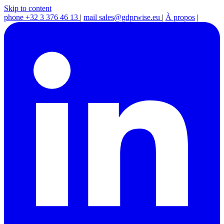
Skip to content
phone
+32 3 376 46 13
|
mail
sales@gdprwise.eu
|
À propos
|