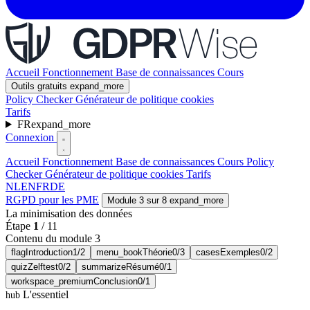
Accueil
Fonctionnement
Base de connaissances
Cours
Outils gratuits
expand_more
Policy Checker
Générateur de politique cookies
Tarifs
FR
expand_more
Connexion
Accueil
Fonctionnement
Base de connaissances
Cours
Policy
Checker
Générateur de politique cookies
Tarifs
NL
EN
FR
DE
RGPD pour les PME
Module 3 sur 8
expand_more
La minimisation des données
Étape
1
/
11
Contenu du module 3
flag
Introduction
1/2
menu_book
Théorie
0/3
cases
Exemples
0/2
quiz
Zelftest
0/2
summarize
Résumé
0/1
workspace_premium
Conclusion
0/1
L'essentiel
hub