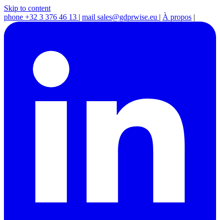
Skip to content
phone
+32 3 376 46 13
|
mail
sales@gdprwise.eu
|
À propos
|