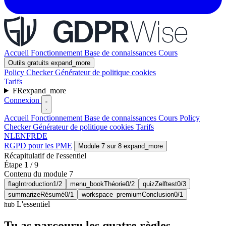
Accueil
Fonctionnement
Base de connaissances
Cours
Outils gratuits
expand_more
Policy Checker
Générateur de politique cookies
Tarifs
FR
expand_more
Connexion
Accueil
Fonctionnement
Base de connaissances
Cours
Policy
Checker
Générateur de politique cookies
Tarifs
NL
EN
FR
DE
RGPD pour les PME
Module 7 sur 8
expand_more
Récapitulatif de l'essentiel
Étape
1
/
9
Contenu du module 7
flag
Introduction
1/2
menu_book
Théorie
0/2
quiz
Zelftest
0/3
summarize
Résumé
0/1
workspace_premium
Conclusion
0/1
L'essentiel
hub
Tu as parcouru les quatre règles