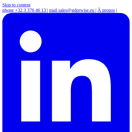
Skip to content
phone
+32 3 376 46 13
|
mail
sales@gdprwise.eu
|
À propos
|