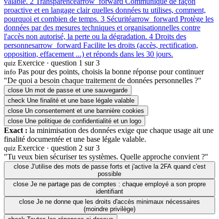
valable.
2
Transparence
arrow_forward
Communique de façon
proactive et en langage clair quelles données tu utilises, comment,
pourquoi et combien de temps.
3
Sécurité
arrow_forward
Protège les
données par des mesures techniques et organisationnelles contre
l'accès non autorisé, la perte ou la dégradation.
4
Droits des
personnes
arrow_forward
Facilite les droits (accès, rectification,
opposition, effacement ...) et réponds dans les 30 jours.
Exercice · question 1 sur 3
quiz
Pas pour des points, choisis la bonne réponse pour continuer
info
"De quoi a besoin chaque traitement de données personnelles ?"
close
Un mot de passe et une sauvegarde
check
Une finalité et une base légale valable
close
Un consentement et une bannière cookies
close
Une politique de confidentialité et un logo
Exact :
la minimisation des données exige que chaque usage ait une
finalité documentée et une base légale valable.
Exercice · question 2 sur 3
quiz
"Tu veux bien sécuriser tes systèmes. Quelle approche convient ?"
close
J'utilise des mots de passe forts et j'active la 2FA quand c'est
possible
close
Je ne partage pas de comptes : chaque employé a son propre
identifiant
close
Je ne donne que les droits d'accès minimaux nécessaires
(moindre privilège)