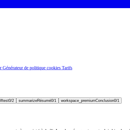
er
Générateur de politique cookies
Tarifs
lftest
0/2
summarize
Résumé
0/1
workspace_premium
Conclusion
0/1