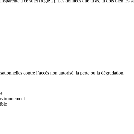
nsparente à ce sujet (règle 2). Les données que tu as, tu dois bien les
s
ationnelles contre l’accès non autorisé, la perte ou la dégradation.
le
environnement
ible