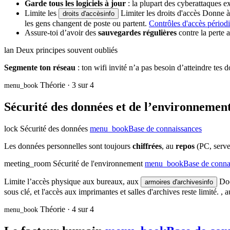
Garde tous les logiciels à jour
: la plupart des cyberattaques ex
Limite les
Limiter les droits d'accès
Donne à 
droits d'accès
info
les gens changent de poste ou partent.
Contrôles d'accès périod
Assure-toi d’avoir des
sauvegardes régulières
contre la perte 
lan
Deux principes souvent oubliés
Segmente ton réseau
: ton wifi invité n’a pas besoin d’atteindre tes 
Théorie · 3 sur 4
menu_book
Sécurité des données et de l’environnemen
lock
Sécurité des données
menu_book
Base de connaissances
Les données personnelles sont toujours
chiffrées
, au
repos
(PC, serv
meeting_room
Sécurité de l'environnement
menu_book
Base de conna
Limite l’accès physique aux bureaux, aux
Do
armoires d'archives
info
sous clé, et l'accès aux imprimantes et salles d'archives reste limité.
, 
Théorie · 4 sur 4
menu_book