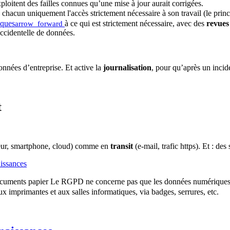
ploitent des failles connues qu’une mise à jour aurait corrigées.
chacun uniquement l'accès strictement nécessaire à son travail (le princ
iques
à ce qui est strictement nécessaire, avec des
revues
arrow_forward
accidentelle de données.
données d’entreprise. Et active la
journalisation
, pour qu’après un incid
t
eur, smartphone, cloud) comme en
transit
(e-mail, trafic https). Et : de
issances
cuments papier
Le RGPD ne concerne pas que les données numériques. L
aux imprimantes et aux salles informatiques, via badges, serrures, etc.