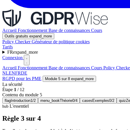
Accueil
Fonctionnement
Base de connaissances
Cours
Outils gratuits
expand_more
Policy Checker
Générateur de politique cookies
Tarifs
FR
expand_more
Connexion
Accueil
Fonctionnement
Base de connaissances
Cours
Policy Check
NL
EN
FR
DE
RGPD pour les PME
Module 5 sur 8
expand_more
La sécurité
Étape
1
/
12
Contenu du module 5
flag
Introduction
1/2
menu_book
Théorie
0/4
cases
Exemples
0/2
quiz
Ze
L'essentiel
hub
Règle 3 sur 4