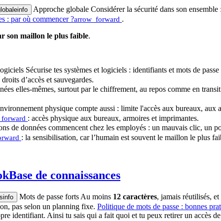
Approche globale
Considérer la sécurité dans son ensemble 
lobale
info
es : par où commencer ?
.
arrow_forward
r son maillon le plus faible
.
ogiciels
Sécurise tes systèmes et logiciels : identifiants et mots de passe 
, droits d’accès et sauvegardes.
nées elles-mêmes, surtout par le chiffrement, au repos comme en transit
nvironnement physique compte aussi : limite l'accès aux bureaux, aux ar
: accès physique aux bureaux, armoires et imprimantes.
_forward
ions de données commencent chez les employés : un mauvais clic, un porta
: la sensibilisation, car l’humain est souvent le maillon le plus fai
orward
ok
Base de connaissances
Mots de passe forts
Au moins
12 caractères
, jamais réutilisés, 
s
info
on, pas selon un planning fixe.
Politique de mots de passe : bonnes pra
 identifiant. Ainsi tu sais qui a fait quoi et tu peux retirer un accès de