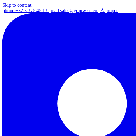
Skip to content
phone
+32 3 376 46 13
|
mail
sales@gdprwise.eu
|
À propos
|