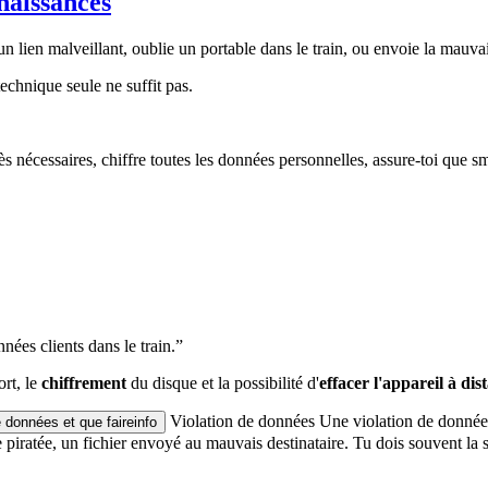
naissances
n lien malveillant, oublie un portable dans le train, ou envoie la mauvai
technique seule ne suffit pas.
s nécessaires, chiffre toutes les données personnelles, assure-toi que s
nées clients dans le train.”
ort, le
chiffrement
du disque et la possibilité d'
effacer l'appareil à dis
Violation de données
Une violation de données
e données et que faire
info
iratée, un fichier envoyé au mauvais destinataire. Tu dois souvent la s