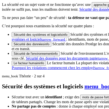
La sécurité est un sujet vaste et ne fonctionne qu’avec une
approche g
isolée ne suffit pas, tous les maillons doivent tenir.
Sécurité des donné
Tu ne peux pas faire “un peu” de sécurité :
ta défense ne vaut que pa
C’est pourquoi nous examinons la sécurité sur quatre plans :
Sécurité des systèmes et l
Sécurité des systèmes et logiciels
info
systèmes et logiciels
: identifiants, mots de passe
arrow_forward
Sécurité des données
Protège les don
Sécurité des données
info
et en transit.
Sécurité de l'environnement
L'e
Sécurité de l'environnement
info
sous clé.
Sécurité des données pour les documents papier
arrow
Le facteur humain
La plupart des violat
Le facteur humain
info
Pourquoi les violations commencent chez les employés
arrow_f
Théorie · 2 sur 4
menu_book
Sécurité des systèmes et logiciels
menu_bo
Sécurise tout avec un
identifiant
; exige des
mots de passe fort
de tableurs partagés. Change les mots de passe après une violati
Ne partage pas de comptes
: donne à chaque employé son propre