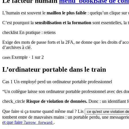
Le facteur humain
menu_book
Base de con
L’humain est souvent le
maillon le plus faible
: quelqu’un clique sur u
C’est pourquoi la
sensibilisation et la formation
sont essentielles, la 
checklist
En pratique : retiens
Exige des mots de passe forts et la 2FA, ne donne que les droits d’accè
d’archives à clé.
Exemple · 1 sur 2
cases
L’ordinateur portable dans le train
Cas 1
Un employé perd un ordinateur portable professionnel
“Un collègue laisse son ordinateur portable professionnel avec des don
check_circle
Risque de violation de données.
Donc : un identifiant f
Que faire si ça tourne quand même mal ? Lis
ce qu'est une violation d
tombent entre de mauvaises mains : un portable perdu, une messagerie p
et que faire ?
.
arrow_forward