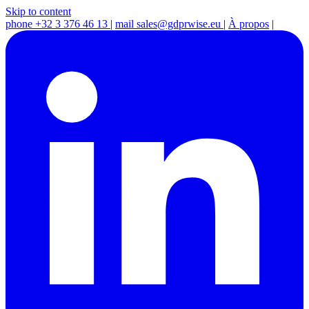
Skip to content
phone
+32 3 376 46 13
|
mail
sales@gdprwise.eu
|
À propos
|