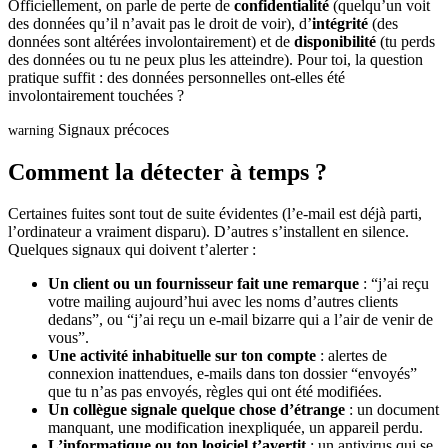
Officiellement, on parle de perte de
confidentialité
(quelqu’un voit
des données qu’il n’avait pas le droit de voir), d’
intégrité
(des
données sont altérées involontairement) et de
disponibilité
(tu perds
des données ou tu ne peux plus les atteindre). Pour toi, la question
pratique suffit : des données personnelles ont-elles été
involontairement touchées ?
Signaux précoces
warning
Comment la détecter à temps ?
Certaines fuites sont tout de suite évidentes (l’e-mail est déjà parti,
l’ordinateur a vraiment disparu). D’autres s’installent en silence.
Quelques signaux qui doivent t’alerter :
Un client ou un fournisseur fait une remarque
: “j’ai reçu
votre mailing aujourd’hui avec les noms d’autres clients
dedans”, ou “j’ai reçu un e-mail bizarre qui a l’air de venir de
vous”.
Une activité inhabituelle sur ton compte
: alertes de
connexion inattendues, e-mails dans ton dossier “envoyés”
que tu n’as pas envoyés, règles qui ont été modifiées.
Un collègue signale quelque chose d’étrange
: un document
manquant, une modification inexpliquée, un appareil perdu.
L’informatique ou ton logiciel t’avertit
: un antivirus qui se