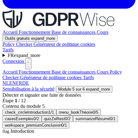
Accueil
Fonctionnement
Base de connaissances
Cours
Outils gratuits
expand_more
Policy Checker
Générateur de politique cookies
Tarifs
FR
expand_more
Connexion
Accueil
Fonctionnement
Base de connaissances
Cours
Policy
Checker
Générateur de politique cookies
Tarifs
NL
EN
FR
DE
Sensibilisation à la sécurité
Module 5 sur 6
expand_more
Détecter et signaler une fuite de données
Étape
1
/
12
Contenu du module 5
check_circle
Introduction
1/1
menu_book
Théorie
0/5
cases
Exemples
0/2
quiz
Zelftest
0/2
summarize
Résumé
0/1
workspace_premium
Conclusion
0/1
Introduction
flag