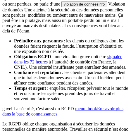
ou sont perdues, on parle d’une
Violation
violation de données
info
de données
Une atteinte à la sécurité où des données personnelles
sont perdues, modifiées ou tombent entre de mauvaises mains. Ça
peut être un piratage, mais aussi un portable perdu ou un e-mail
envoyé au mauvais destinataire.
. Les conséquences vont bien au-
delà de l’écran.
Préjudice aux personnes
: les clients ou collègues dont les
données fuient risquent la fraude, l’usurpation d’identité ou
une exposition non désirée.
Obligations RGPD
: une violation grave doit être
signalée
dans les 72 heures
à l’autorité de contrôle (en France, la
CNIL). Une sécurité insuffisante peut entraîner des amendes.
Confiance et réputation
: les clients et partenaires attendent
que tu traites leurs données avec soin. Un seul incident peut
abîmer cette confiance pendant des années.
Temps et argent
: enquêter, récupérer, prévenir tout le monde
et reconstruire les systèmes prend des jours de travail et
souvent une facture salée.
gavel
La sécurité, c'est aussi du RGPD
menu_book
En savoir plus
dans la base de connaissances
Le RGPD oblige chaque organisation à sécuriser les données
personnelles de manière appropriée. Travailler en sécurité n’est donc