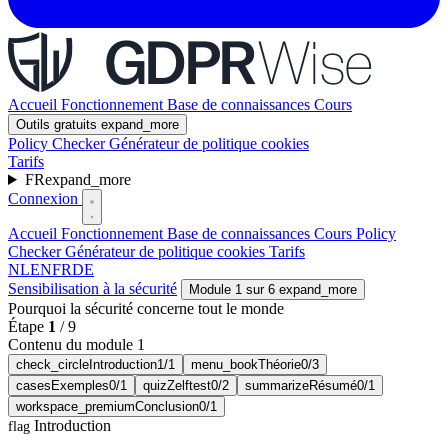
Accueil
Fonctionnement
Base de connaissances
Cours
Outils gratuits
expand_more
Policy Checker
Générateur de politique cookies
Tarifs
FR
expand_more
Connexion
Accueil
Fonctionnement
Base de connaissances
Cours
Policy
Checker
Générateur de politique cookies
Tarifs
NL
EN
FR
DE
Sensibilisation à la sécurité
Module 1 sur 6
expand_more
Pourquoi la sécurité concerne tout le monde
Étape
1
/
9
Contenu du module 1
check_circle
Introduction
1/1
menu_book
Théorie
0/3
cases
Exemples
0/1
quiz
Zelftest
0/2
summarize
Résumé
0/1
workspace_premium
Conclusion
0/1
Introduction
flag