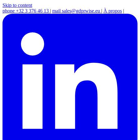
Skip to content
phone
+32 3 376 46 13
|
mail
sales@gdprwise.eu
|
À propos
|