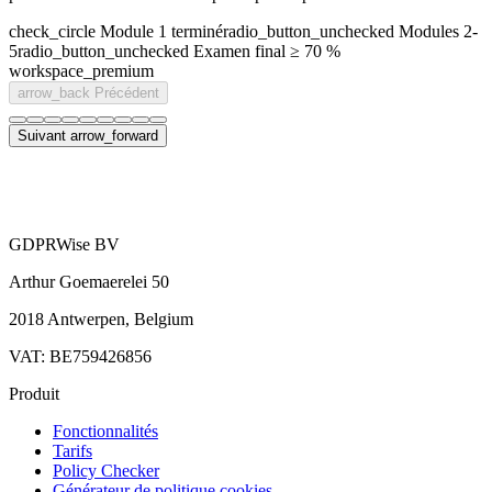
check_circle
Module 1 terminé
radio_button_unchecked
Modules 2-
5
radio_button_unchecked
Examen final ≥ 70 %
workspace_premium
arrow_back
Précédent
Suivant
arrow_forward
GDPRWise BV
Arthur Goemaerelei 50
2018 Antwerpen, Belgium
VAT: BE759426856
Produit
Fonctionnalités
Tarifs
Policy Checker
Générateur de politique cookies