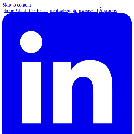
Skip to content
phone
+32 3 376 46 13
|
mail
sales@gdprwise.eu
|
À propos
|