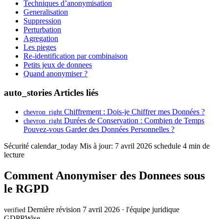
Techniques d’anonymisation
Generalisation
Suppression
Perturbation
Agregation
Les pieges
Re-identification par combinaison
Petits jeux de donnees
Quand anonymiser ?
auto_stories
Articles liés
Chiffrement : Dois-je Chiffrer mes Données ?
chevron_right
Durées de Conservation : Combien de Temps
chevron_right
Pouvez-vous Garder des Données Personnelles ?
Sécurité
calendar_today
Mis à jour: 7 avril 2026
schedule
4 min de
lecture
Comment Anonymiser des Donnees sous
le RGPD
Dernière révision 7 avril 2026 · l'équipe juridique
verified
GDPRWise