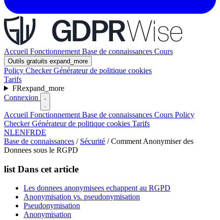
Accueil
Fonctionnement
Base de connaissances
Cours
Outils gratuits
expand_more
Policy Checker
Générateur de politique cookies
Tarifs
FR
expand_more
Connexion
Accueil
Fonctionnement
Base de connaissances
Cours
Policy
Checker
Générateur de politique cookies
Tarifs
NL
EN
FR
DE
Base de connaissances
/
Sécurité
/
Comment Anonymiser des
Donnees sous le RGPD
list
Dans cet article
Les donnees anonymisees echappent au RGPD
Anonymisation vs. pseudonymisation
Pseudonymisation
Anonymisation