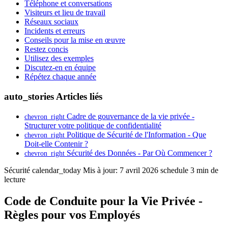
Téléphone et conversations
Visiteurs et lieu de travail
Réseaux sociaux
Incidents et erreurs
Conseils pour la mise en œuvre
Restez concis
Utilisez des exemples
Discutez-en en équipe
Répétez chaque année
auto_stories
Articles liés
Cadre de gouvernance de la vie privée -
chevron_right
Structurer votre politique de confidentialité
Politique de Sécurité de l'Information - Que
chevron_right
Doit-elle Contenir ?
Sécurité des Données - Par Où Commencer ?
chevron_right
Sécurité
calendar_today
Mis à jour: 7 avril 2026
schedule
3 min de
lecture
Code de Conduite pour la Vie Privée -
Règles pour vos Employés