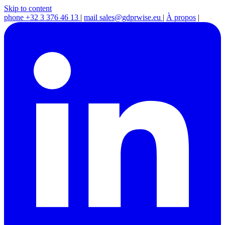
Skip to content
phone
+32 3 376 46 13
|
mail
sales@gdprwise.eu
|
À propos
|