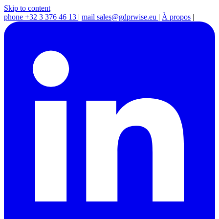
Skip to content
phone
+32 3 376 46 13
|
mail
sales@gdprwise.eu
|
À propos
|