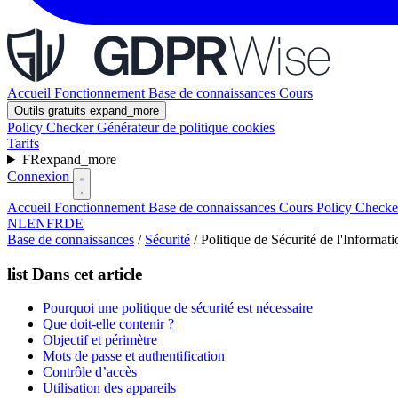
Accueil
Fonctionnement
Base de connaissances
Cours
Outils gratuits
expand_more
Policy Checker
Générateur de politique cookies
Tarifs
FR
expand_more
Connexion
Accueil
Fonctionnement
Base de connaissances
Cours
Policy Check
NL
EN
FR
DE
Base de connaissances
/
Sécurité
/
Politique de Sécurité de l'Informat
list
Dans cet article
Pourquoi une politique de sécurité est nécessaire
Que doit-elle contenir ?
Objectif et périmètre
Mots de passe et authentification
Contrôle d’accès
Utilisation des appareils