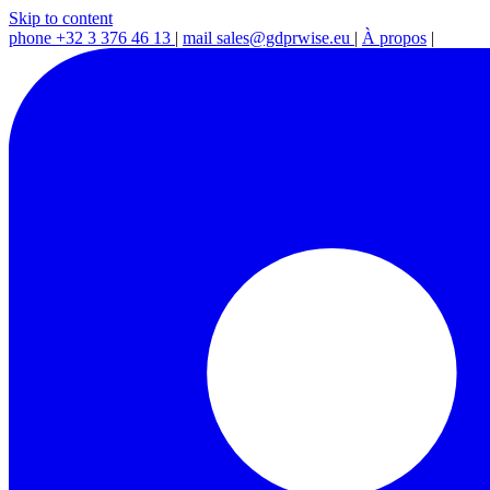
Skip to content
phone
+32 3 376 46 13
|
mail
sales@gdprwise.eu
|
À propos
|