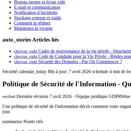
Bureau propre et écran vide
E-mail et communication
Notification d’incidents
Stockage externe et outils
Comment la rédiger
Maintenez-la vivante
auto_stories
Articles liés
Cadre de gouvernance de la vie privée - Structurer 
chevron_right
Code de Conduite pour la Vie Privée - Règles po
chevron_right
Sécurité des Données - Par Où Commencer ?
chevron_right
Sécurité
calendar_today
Mis à jour: 7 avril 2026
schedule
4 min de le
Politique de Sécurité de l'Information - Qu
Dernière révision 7 avril 2026 · l'équipe juridique GDPRWise
verified
Une politique de sécurité de l'information décrit comment votre organis
jour.
summarize
Points clés