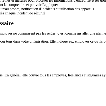
es règles et mesures pour protéger les informations d'entreprise et les do
ent la comprendre et pouvoir l'appliquer
eau propre, notification d'incidents et utilisation des appareils
rès chaque incident de sécurité
ssaire
ployés ne connaissent pas les règles, c’est comme installer une alarme et
 pour tous dans votre organisation. Elle indique aux employés ce qu’ils p
ue. En général, elle couvre tous les employés, freelances et stagiaires 