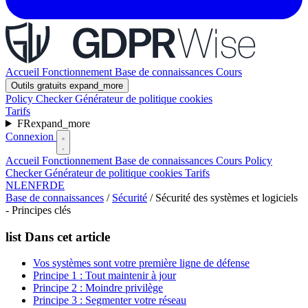
Accueil
Fonctionnement
Base de connaissances
Cours
Outils gratuits
expand_more
Policy Checker
Générateur de politique cookies
Tarifs
FR
expand_more
Connexion
Accueil
Fonctionnement
Base de connaissances
Cours
Policy
Checker
Générateur de politique cookies
Tarifs
NL
EN
FR
DE
Base de connaissances
/
Sécurité
/
Sécurité des systèmes et logiciels
- Principes clés
list
Dans cet article
Vos systèmes sont votre première ligne de défense
Principe 1 : Tout maintenir à jour
Principe 2 : Moindre privilège
Principe 3 : Segmenter votre réseau