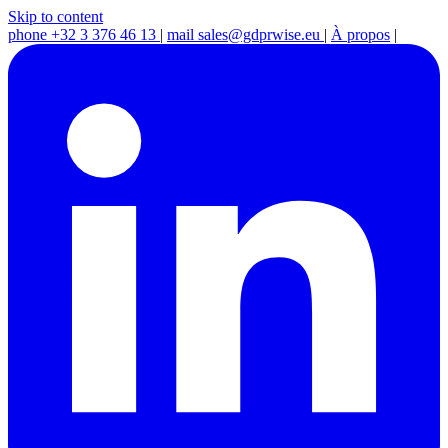
Skip to content
phone
+32 3 376 46 13
|
mail
sales@gdprwise.eu
|
À propos
|