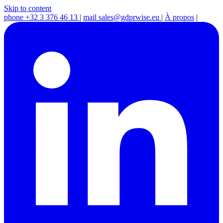
Skip to content
phone
+32 3 376 46 13
|
mail
sales@gdprwise.eu
|
À propos
|