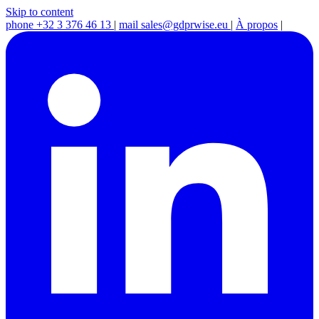
Skip to content
phone
+32 3 376 46 13
|
mail
sales@gdprwise.eu
|
À propos
|