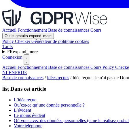
Accueil
Fonctionnement
Base de connaissances
Cours
Outils gratuits
expand_more
Policy Checker
Générateur de politique cookies
Tarifs
FR
expand_more
Connexion
Accueil
Fonctionnement
Base de connaissances
Cours
Policy Check
NL
EN
FR
DE
Base de connaissances
/
Idées reçues
/
Idée reçue : Je n'ai pas de D
list
Dans cet article
L’idée reçue
Qu’est-ce qu’une donnée personnelle ?
L’évident
Le moins évident
Où vous avez des données personnelles (et ne le réalisez proba
Votre téléphone