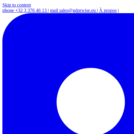
Skip to content
phone
+32 3 376 46 13
|
mail
sales@gdprwise.eu
|
À propos
|