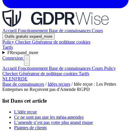
Accueil
Fonctionnement
Base de connaissances
Cours
Outils gratuits
expand_more
Policy Checker
Générateur de politique cookies
Tarifs
FR
expand_more
Connexion
Accueil
Fonctionnement
Base de connaissances
Cours
Policy
Checker
Générateur de politique cookies
Tarifs
NL
EN
FR
DE
Base de connaissances
/
Idées reçues
/
Idée reçue : Les Petites
Entreprises ne Reçoivent pas d'Amende RGPD
list
Dans cet article
L’idée reçue
Ce ne sont pas que les méga-amendes
L’amende n’est pas votre plus grand risque
Plaintes de clients