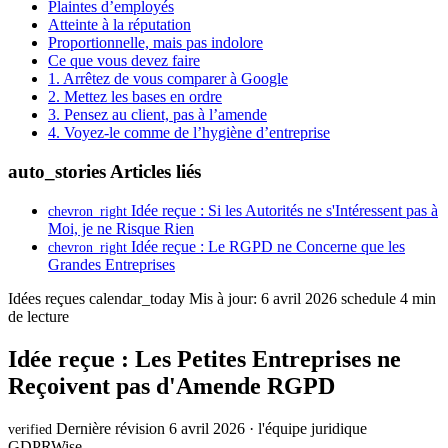
Plaintes d’employés
Atteinte à la réputation
Proportionnelle, mais pas indolore
Ce que vous devez faire
1. Arrêtez de vous comparer à Google
2. Mettez les bases en ordre
3. Pensez au client, pas à l’amende
4. Voyez-le comme de l’hygiène d’entreprise
auto_stories
Articles liés
Idée reçue : Si les Autorités ne s'Intéressent pas à
chevron_right
Moi, je ne Risque Rien
Idée reçue : Le RGPD ne Concerne que les
chevron_right
Grandes Entreprises
Idées reçues
calendar_today
Mis à jour: 6 avril 2026
schedule
4 min
de lecture
Idée reçue : Les Petites Entreprises ne
Reçoivent pas d'Amende RGPD
Dernière révision 6 avril 2026 · l'équipe juridique
verified
GDPRWise