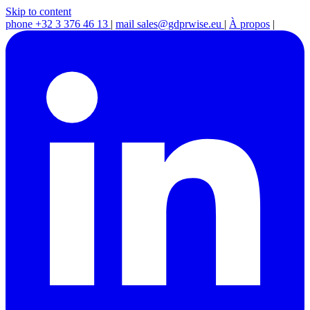
Skip to content
phone
+32 3 376 46 13
|
mail
sales@gdprwise.eu
|
À propos
|