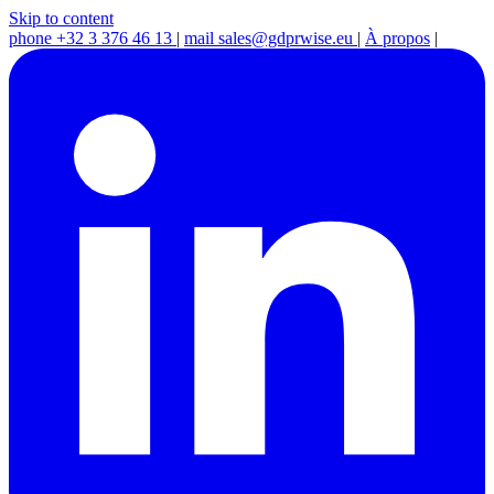
Skip to content
phone
+32 3 376 46 13
|
mail
sales@gdprwise.eu
|
À propos
|