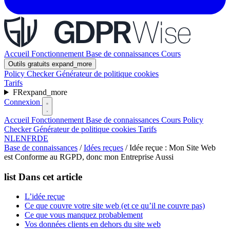
Accueil
Fonctionnement
Base de connaissances
Cours
Outils gratuits
expand_more
Policy Checker
Générateur de politique cookies
Tarifs
FR
expand_more
Connexion
Accueil
Fonctionnement
Base de connaissances
Cours
Policy
Checker
Générateur de politique cookies
Tarifs
NL
EN
FR
DE
Base de connaissances
/
Idées reçues
/
Idée reçue : Mon Site Web
est Conforme au RGPD, donc mon Entreprise Aussi
list
Dans cet article
L’idée reçue
Ce que couvre votre site web (et ce qu’il ne couvre pas)
Ce que vous manquez probablement
Vos données clients en dehors du site web