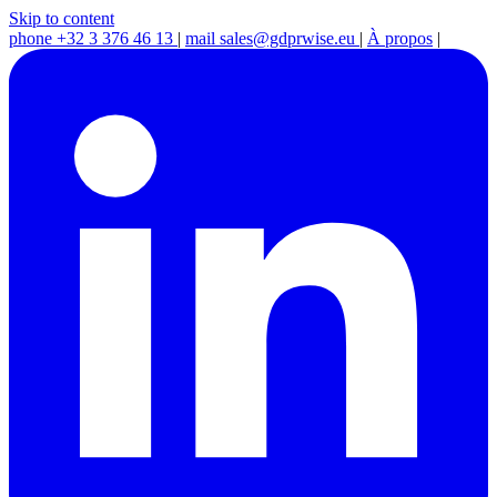
Skip to content
phone
+32 3 376 46 13
|
mail
sales@gdprwise.eu
|
À propos
|