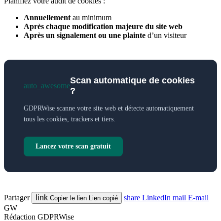
Planifiez votre audit de cookies :
Annuellement
au minimum
Après chaque modification majeure du site web
Après un signalement ou une plainte
d’un visiteur
Scan automatique de cookies
auto_awesome
?
GDPRWise scanne votre site web et détecte automatiquement
tous les cookies, trackers et tiers.
Lancez votre scan gratuit
Partager
link
share
LinkedIn
mail
E-mail
Copier le lien
Lien copié
GW
Rédaction GDPRWise