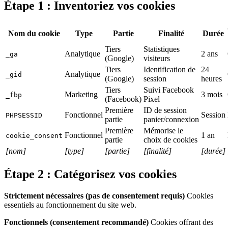
Étape 1 : Inventoriez vos cookies
Nom du cookie
Type
Partie
Finalité
Durée
Tiers
Statistiques
Analytique
2 ans
_ga
(Google)
visiteurs
Tiers
Identification de
24
Analytique
_gid
(Google)
session
heures
Tiers
Suivi Facebook
Marketing
3 mois
_fbp
(Facebook)
Pixel
Première
ID de session
Fonctionnel
Session
PHPSESSID
partie
panier/connexion
Première
Mémorise le
Fonctionnel
1 an
cookie_consent
partie
choix de cookies
[nom]
[type]
[partie]
[finalité]
[durée]
Étape 2 : Catégorisez vos cookies
Strictement nécessaires (pas de consentement requis)
Cookies
essentiels au fonctionnement du site web.
Fonctionnels (consentement recommandé)
Cookies offrant des