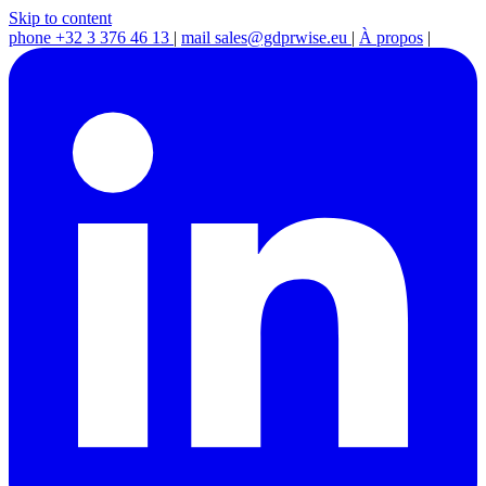
Skip to content
phone
+32 3 376 46 13
|
mail
sales@gdprwise.eu
|
À propos
|