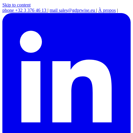
Skip to content
phone
+32 3 376 46 13
|
mail
sales@gdprwise.eu
|
À propos
|