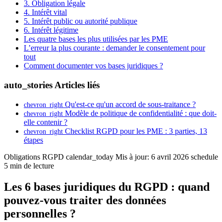
3. Obligation légale
4. Intérêt vital
5. Intérêt public ou autorité publique
6. Intérêt légitime
Les quatre bases les plus utilisées par les PME
L’erreur la plus courante : demander le consentement pour
tout
Comment documenter vos bases juridiques ?
auto_stories
Articles liés
Qu'est-ce qu'un accord de sous-traitance ?
chevron_right
Modèle de politique de confidentialité : que doit-
chevron_right
elle contenir ?
Checklist RGPD pour les PME : 3 parties, 13
chevron_right
étapes
Obligations RGPD
calendar_today
Mis à jour: 6 avril 2026
schedule
5 min de lecture
Les 6 bases juridiques du RGPD : quand
pouvez-vous traiter des données
personnelles ?