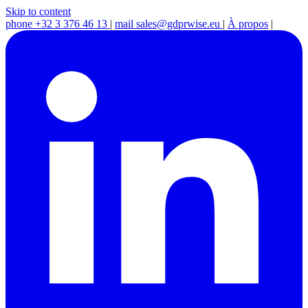
Skip to content
phone
+32 3 376 46 13
|
mail
sales@gdprwise.eu
|
À propos
|