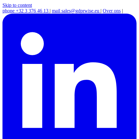
Skip to content
phone
+32 3 376 46 13
|
mail
sales@gdprwise.eu
|
Over ons
|