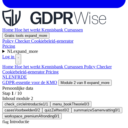
Home
Hoe het werkt
Kennisbank
Cursussen
Gratis tools
expand_more
Policy Checker
Cookiebeleid-generator
Pricing
NL
expand_more
Log in
Home
Hoe het werkt
Kennisbank
Cursussen
Policy Checker
Cookiebeleid-generator
Pricing
NL
EN
FR
DE
GDPR-essentie voor de KMO
Module 2 van 8
expand_more
Persoonlijke data
Stap
1
/
10
Inhoud module 2
check_circle
Introductie
1/1
menu_book
Theorie
0/3
cases
Voorbeelden
0/2
quiz
Zelftest
0/2
summarize
Samenvatting
0/1
workspace_premium
Afronding
0/1
Introductie
flag