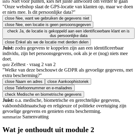
Niet voor punten, kies het juiste antwoord om verder te gaan
info
"Onze webshop slaat de GPS-locatie van klanten op, maar we doen
er niets mee. Is dit persoonlijke data?"
close
Nee, want we gebruiken de gegevens niet
close
Nee, een locatie is geen persoonsgegeven
check
Ja, de locatie is gekoppeld aan een identificeerbare klant en is
dus persoonlijke data
close
Enkel als we de locatie met derden delen
Juist:
zodra gegevens te koppelen zijn aan een identificeerbaar
individu, zijn het persoonsgegevens, ook als je er (nog) niets mee
doet.
Zelftest · vraag 2 van 2
quiz
"Welke van deze beschouwt de GDPR als gevoelige gegevens, met
extra bescherming?"
close
Naam en adres
close
Aankoophistoriek
close
Telefoonnummer en e-mailadres
check
Medische en biometrische gegevens
Juist:
o.a. medische, biometrische en gerechtelijke gegevens,
vakbondslidmaatschap en religieuze of politieke overtuiging zijn
gevoelige gegevens en genieten extra bescherming.
Samenvatting
summarize
Wat je onthoudt uit module 2