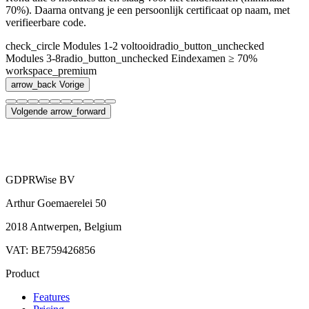
70%). Daarna ontvang je een persoonlijk certificaat op naam, met
verifieerbare code.
check_circle
Modules 1-2 voltooid
radio_button_unchecked
Modules 3-8
radio_button_unchecked
Eindexamen ≥ 70%
workspace_premium
arrow_back
Vorige
Volgende
arrow_forward
GDPRWise BV
Arthur Goemaerelei 50
2018 Antwerpen, Belgium
VAT: BE759426856
Product
Features