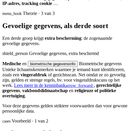
IP-adres, tracking cookie
…
Theorie · 3 van 3
menu_book
Gevoelige gegevens, als derde soort
Een derde groep krijgt
extra bescherming
: de zogenaamde
gevoelige gegevens.
shield_person
Gevoelige gegevens, extra beschermd
Medische
en
Biometrische gegevens
biometrische gegevens
info
Unieke lichaamskenmerken waarmee je iemand kunt identificeren,
zoals een
vingerafdruk
of gezichtsscan. Net omdat ze zo gevoelig
zijn, gelden er strenge regels, bv. voor vingerafdruk­scans op het
werk.
Lees meer in de kennisbank
,
gerechtelijke
arrow_forward
gegevens
,
vakbondslidmaatschap
en
religieuze of politieke
overtuiging
.
Voor deze gegevens gelden striktere voorwaarden dan voor gewone
persoonlijke data.
Voorbeeld · 1 van 2
cases