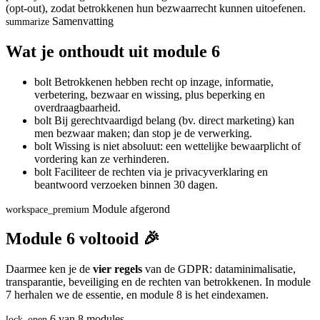
(opt-out), zodat betrokkenen hun bezwaarrecht kunnen uitoefenen.
Samenvatting
summarize
Wat je onthoudt uit module 6
bolt
Betrokkenen hebben recht op inzage, informatie,
verbetering, bezwaar en wissing, plus beperking en
overdraagbaarheid.
bolt
Bij gerechtvaardigd belang (bv. direct marketing) kan
men bezwaar maken; dan stop je de verwerking.
bolt
Wissing is niet absoluut: een wettelijke bewaarplicht of
vordering kan ze verhinderen.
bolt
Faciliteer de rechten via je privacyverklaring en
beantwoord verzoeken binnen 30 dagen.
Module afgerond
workspace_premium
Module 6 voltooid 🎉
Daarmee ken je de
vier regels
van de GDPR: dataminimalisatie,
transparantie, beveiliging en de rechten van betrokkenen. In module
7 herhalen we de essentie, en module 8 is het eindexamen.
6 van 8 modules
lock_open