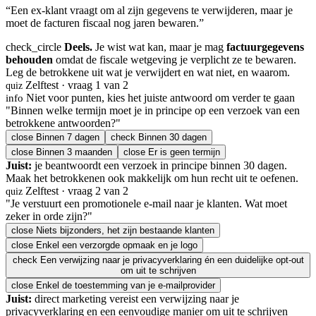
“Een ex-klant vraagt om al zijn gegevens te verwijderen, maar je
moet de facturen fiscaal nog jaren bewaren.”
check_circle
Deels.
Je wist wat kan, maar je mag
factuurgegevens
behouden
omdat de fiscale wetgeving je verplicht ze te bewaren.
Leg de betrokkene uit wat je verwijdert en wat niet, en waarom.
Zelftest · vraag 1 van 2
quiz
Niet voor punten, kies het juiste antwoord om verder te gaan
info
"Binnen welke termijn moet je in principe op een verzoek van een
betrokkene antwoorden?"
close
Binnen 7 dagen
check
Binnen 30 dagen
close
Binnen 3 maanden
close
Er is geen termijn
Juist:
je beantwoordt een verzoek in principe binnen 30 dagen.
Maak het betrokkenen ook makkelijk om hun recht uit te oefenen.
Zelftest · vraag 2 van 2
quiz
"Je verstuurt een promotionele e-mail naar je klanten. Wat moet
zeker in orde zijn?"
close
Niets bijzonders, het zijn bestaande klanten
close
Enkel een verzorgde opmaak en je logo
check
Een verwijzing naar je privacyverklaring én een duidelijke opt-out
om uit te schrijven
close
Enkel de toestemming van je e-mailprovider
Juist:
direct marketing vereist een verwijzing naar je
privacyverklaring en een eenvoudige manier om uit te schrijven