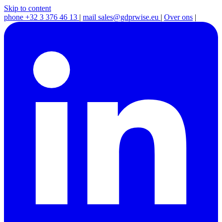
Skip to content
phone
+32 3 376 46 13
|
mail
sales@gdprwise.eu
|
Over ons
|