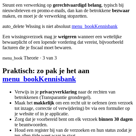
Steunt een verwerking op
gerechtvaardigd belang
, typisch bij
nieuwsbrieven en promo-e-mails, dan kan de betrokkene
bezwaar
maken, en moet je de verwerking stopzetten.
auto_delete
Wissing is niet absoluut
menu_book
Kennisbank
Een wissingsverzoek mag je
weigeren
wanneer een wettelijke
bewaarplicht of een lopende vordering dat vereist, bijvoorbeeld
facturen die je fiscaal moet bewaren.
Theorie · 3 van 3
menu_book
Praktisch: zo pak je het aan
menu_book
Kennisbank
Verwijs in je
privacyverklaring
naar de rechten van
betrokkenen (Transparantie grondregel).
Maak het
makkelijk
om een recht uit te oefenen (een verzoek
tot inzage, correctie of verwijdering) bv via een formulier op
je website of in je applicatie.
Zorg dat je voorbereid bent om elk verzoek
binnen 30 dagen
te beantwoorden.
Houd een register bij van de verzoeken en hun status zodat je
ten allen tijde weet waar je staat