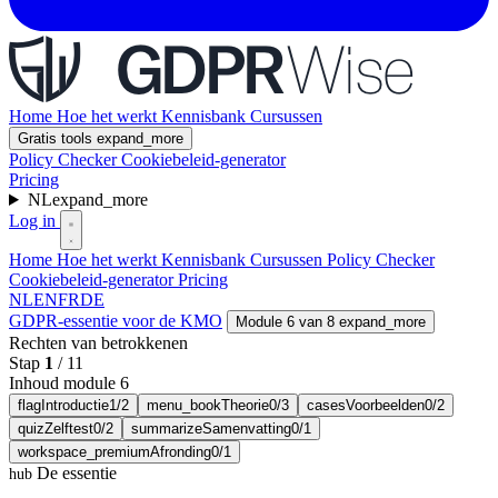
Home
Hoe het werkt
Kennisbank
Cursussen
Gratis tools
expand_more
Policy Checker
Cookiebeleid-generator
Pricing
NL
expand_more
Log in
Home
Hoe het werkt
Kennisbank
Cursussen
Policy Checker
Cookiebeleid-generator
Pricing
NL
EN
FR
DE
GDPR-essentie voor de KMO
Module 6 van 8
expand_more
Rechten van betrokkenen
Stap
1
/
11
Inhoud module 6
flag
Introductie
1/2
menu_book
Theorie
0/3
cases
Voorbeelden
0/2
quiz
Zelftest
0/2
summarize
Samenvatting
0/1
workspace_premium
Afronding
0/1
De essentie
hub