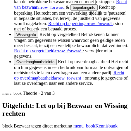
kan de betrokkene bezwaar maken en moet je stoppen.
Recht
van bezwaar
&
Recht op
arrow_forward
beperking
info
beperking
Het recht om een verwerking tijdelijk te 'pauzeren'
in bepaalde situaties, bv. terwijl de juistheid van gegevens
wordt nagekeken.
Recht op beperking
: stop
arrow_forward
met of beperk een bepaald proces.
Recht op vergetelheid
Betrokkenen kunnen
Wissing
info
vragen om gegevens te wissen waarvoor geen geldige reden
meer bestaat, tenzij een wettelijke bewaarplicht dat verhindert.
Recht op vergetelheid
: verwijder mijn
arrow_forward
gegevens.
Recht op overdraagbaarheid
Het recht
Overdraagbaarheid
info
om hun gegevens in een herbruikbaar formaat te ontvangen of
rechtstreeks te laten overdragen aan een andere partij.
Recht
op overdraagbaarheid
: ontvang je gegevens of
arrow_forward
laat ze overdragen naar een andere service.
Theorie · 2 van 3
menu_book
Uitgelicht: Let op bij Bezwaar en Wissing
rechten
block
Bezwaar tegen direct marketing
menu_book
Kennisbank