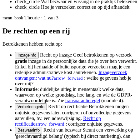
check_circle
Wat bezwaar en wissing in de praktijk betekenen
check_circle
Hoe je verzoeken correct en op tijd afhandelt
Theorie · 1 van 3
menu_book
De rechten op een rij
Betrokkenen hebben recht op:
Recht op inzage
Geef betrokkenen op verzoek
Inzage
info
gratis
inzage in de persoonlijke data die je over hen verwerkt.
Enkel bij herhaalde of buitensporige verzoeken mag je een
redelijke administratieve kost aanrekenen.
Inzageverzoek
ontvangen: wat nu?
: welke gegevens heb je
arrow_forward
over mij?
Informatie
: duidelijke uitleg in mensentaal: welke data,
waarvoor, op welke grondslag, hoe lang, en wie de GDPR-
verantwoordelijke is. Zie
transparantieregel
(module 4).
Recht op rectificatie
Betrokkenen mogen
Verbetering
info
onjuiste gegevens laten corrigeren of onvolledige gegevens
aanvullen, bv. een adreswijziging.
Recht op
rectificatie
: corrigeer onjuiste gegevens.
arrow_forward
Recht van bezwaar
Steunt een verwerking op
Bezwaar
info
'gerechtvaardigd belang' (typisch bij direct marketing), dan