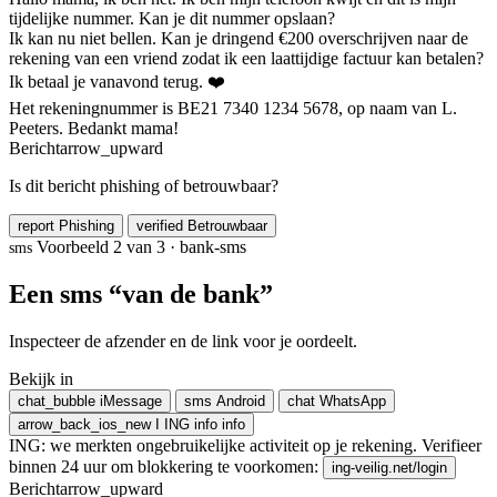
tijdelijke nummer. Kan je dit nummer opslaan?
Ik kan nu niet bellen. Kan je dringend €200 overschrijven naar de
rekening van een vriend zodat ik een laattijdige factuur kan betalen?
Ik betaal je vanavond terug. ❤️
Het rekeningnummer is BE21 7340 1234 5678, op naam van L.
Peeters. Bedankt mama!
Bericht
arrow_upward
Is dit bericht phishing of betrouwbaar?
report
Phishing
verified
Betrouwbaar
Voorbeeld 2 van 3 · bank-sms
sms
Een sms “van de bank”
Inspecteer de afzender en de link voor je oordeelt.
Bekijk in
chat_bubble
iMessage
sms
Android
chat
WhatsApp
arrow_back_ios_new
I
ING
info
info
ING: we merkten ongebruikelijke activiteit op je rekening. Verifieer
binnen 24 uur om blokkering te voorkomen:
ing-veilig.net/login
Bericht
arrow_upward