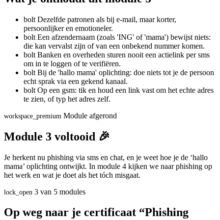
bolt
Dezelfde patronen als bij e-mail, maar korter,
persoonlijker en emotioneler.
bolt
Een afzendernaam (zoals 'ING' of 'mama') bewijst niets:
die kan vervalst zijn of van een onbekend nummer komen.
bolt
Banken en overheden sturen nooit een actielink per sms
om in te loggen of te verifiëren.
bolt
Bij de 'hallo mama' oplichting: doe niets tot je de persoon
echt sprak via een gekend kanaal.
bolt
Op een gsm: tik en houd een link vast om het echte adres
te zien, of typ het adres zelf.
Module afgerond
workspace_premium
Module 3 voltooid 🎉
Je herkent nu phishing via sms en chat, en je weet hoe je de ‘hallo
mama’ oplichting ontwijkt. In module 4 kijken we naar phishing op
het werk en wat je doet als het tóch misgaat.
3 van 5 modules
lock_open
Op weg naar je certificaat “Phishing