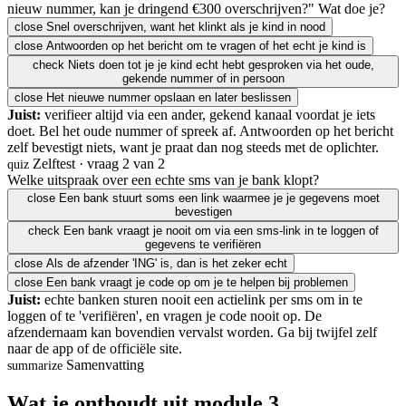
nieuw nummer, kan je dringend €300 overschrijven?" Wat doe je?
close
Snel overschrijven, want het klinkt als je kind in nood
close
Antwoorden op het bericht om te vragen of het echt je kind is
check
Niets doen tot je je kind echt hebt gesproken via het oude,
gekende nummer of in persoon
close
Het nieuwe nummer opslaan en later beslissen
Juist:
verifieer altijd via een ander, gekend kanaal voordat je iets
doet. Bel het oude nummer of spreek af. Antwoorden op het bericht
zelf bevestigt niets, want je praat dan nog steeds met de oplichter.
Zelftest · vraag 2 van 2
quiz
Welke uitspraak over een echte sms van je bank klopt?
close
Een bank stuurt soms een link waarmee je je gegevens moet
bevestigen
check
Een bank vraagt je nooit om via een sms-link in te loggen of
gegevens te verifiëren
close
Als de afzender 'ING' is, dan is het zeker echt
close
Een bank vraagt je code op om je te helpen bij problemen
Juist:
echte banken sturen nooit een actielink per sms om in te
loggen of te 'verifiëren', en vragen je code nooit op. De
afzendernaam kan bovendien vervalst worden. Ga bij twijfel zelf
naar de app of de officiële site.
Samenvatting
summarize
Wat je onthoudt uit module 3