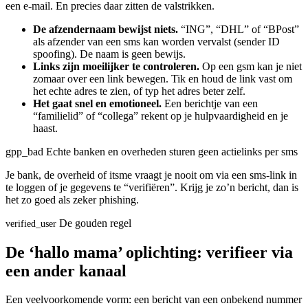
een e-mail. En precies daar zitten de valstrikken.
De afzendernaam bewijst niets.
“ING”, “DHL” of “BPost”
als afzender van een sms kan worden vervalst (sender ID
spoofing). De naam is geen bewijs.
Links zijn moeilijker te controleren.
Op een gsm kan je niet
zomaar over een link bewegen. Tik en houd de link vast om
het echte adres te zien, of typ het adres beter zelf.
Het gaat snel en emotioneel.
Een berichtje van een
“familielid” of “collega” rekent op je hulpvaardigheid en je
haast.
gpp_bad
Echte banken en overheden sturen geen actielinks per sms
Je bank, de overheid of itsme vraagt je nooit om via een sms-link in
te loggen of je gegevens te “verifiëren”. Krijg je zo’n bericht, dan is
het zo goed als zeker phishing.
De gouden regel
verified_user
De ‘hallo mama’ oplichting: verifieer via
een ander kanaal
Een veelvoorkomende vorm: een bericht van een onbekend nummer