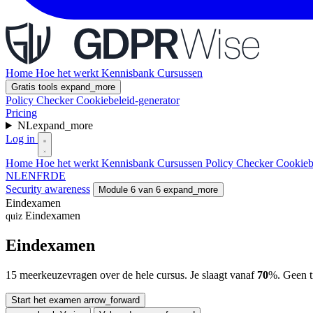
Home
Hoe het werkt
Kennisbank
Cursussen
Gratis tools
expand_more
Policy Checker
Cookiebeleid-generator
Pricing
NL
expand_more
Log in
Home
Hoe het werkt
Kennisbank
Cursussen
Policy Checker
Cookieb
NL
EN
FR
DE
Security awareness
Module 6 van 6
expand_more
Eindexamen
Eindexamen
quiz
Eindexamen
15 meerkeuzevragen over de hele cursus. Je slaagt vanaf
70
%. Geen t
Start het examen
arrow_forward