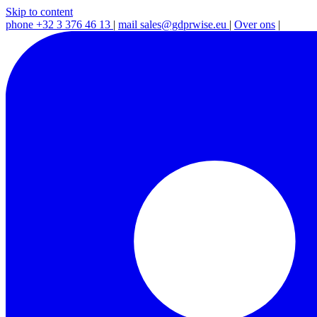
Skip to content
phone
+32 3 376 46 13
|
mail
sales@gdprwise.eu
|
Over ons
|