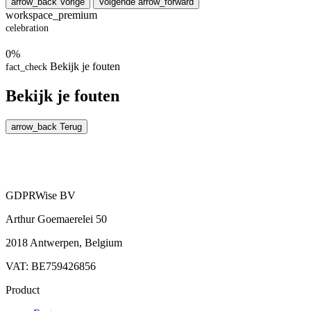
arrow_back
Vorige
Volgende
arrow_forward
workspace_premium
celebration
0%
Bekijk je fouten
fact_check
Bekijk je fouten
arrow_back
Terug
GDPRWise BV
Arthur Goemaerelei 50
2018 Antwerpen, Belgium
VAT: BE759426856
Product