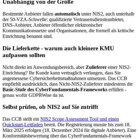
Unabhängig von der Größe
Bestimmte Anbieter fallen
automatisch
unter NIS2, auch unterhalb
der 50-VZA-Schwelle: qualifizierte Vertrauensdiensteanbieter,
DNS-Anbieter, Anbieter öffentlicher elektronischer
Kommunikationsnetze und Organisationen, die formell als kritische
Einrichtung benannt sind.
Die Lieferkette - warum auch kleinere KMU
aufpassen sollten
Nicht direkt im Anwendungsbereich, aber
Zulieferer
einer NIS2-
Einrichtung? Ihr Kunde kann vertraglich verlangen, dass Sie
angemessene Cybersicherheitsmaßnahmen umsetzen. Das CCB
empfiehlt ausdrücklich, dass Nicht-NIS2-Zulieferer mindestens die
Basic-Stufe des CyberFundamentals-Frameworks
erfüllen -
genau wofür GDPRWise da ist.
Selbst prüfen, ob NIS2 auf Sie zutrifft
Das CCB stellt ein
NIS2 Scope Assessment Tool und einen
Quickstart-Leitfaden
bereit. Die Registrierung musste bis zum 18.
März 2025 erfolgen (18. Dezember 2024 für digitale Anbieter). Eine
Konformitätsbewertung über das CyberFundamentals-Framework