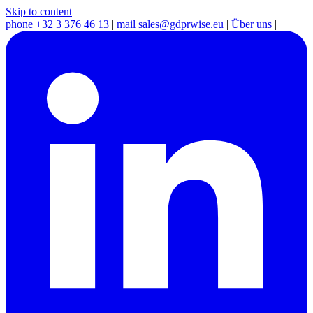
Skip to content
phone
+32 3 376 46 13
|
mail
sales@gdprwise.eu
|
Über uns
|