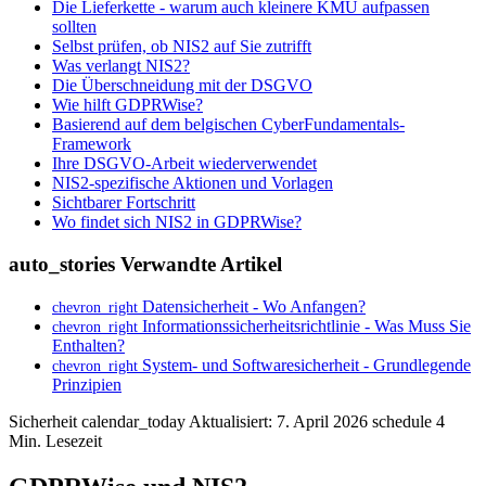
Die Lieferkette - warum auch kleinere KMU aufpassen
sollten
Selbst prüfen, ob NIS2 auf Sie zutrifft
Was verlangt NIS2?
Die Überschneidung mit der DSGVO
Wie hilft GDPRWise?
Basierend auf dem belgischen CyberFundamentals-
Framework
Ihre DSGVO-Arbeit wiederverwendet
NIS2-spezifische Aktionen und Vorlagen
Sichtbarer Fortschritt
Wo findet sich NIS2 in GDPRWise?
auto_stories
Verwandte Artikel
Datensicherheit - Wo Anfangen?
chevron_right
Informationssicherheitsrichtlinie - Was Muss Sie
chevron_right
Enthalten?
System- und Softwaresicherheit - Grundlegende
chevron_right
Prinzipien
Sicherheit
calendar_today
Aktualisiert: 7. April 2026
schedule
4
Min. Lesezeit