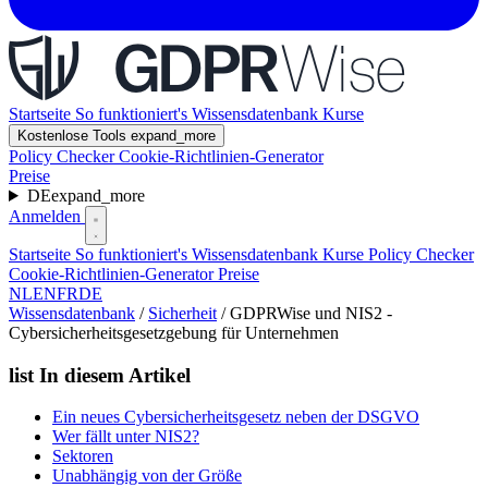
Startseite
So funktioniert's
Wissensdatenbank
Kurse
Kostenlose Tools
expand_more
Policy Checker
Cookie-Richtlinien-Generator
Preise
DE
expand_more
Anmelden
Startseite
So funktioniert's
Wissensdatenbank
Kurse
Policy Checker
Cookie-Richtlinien-Generator
Preise
NL
EN
FR
DE
Wissensdatenbank
/
Sicherheit
/
GDPRWise und NIS2 -
Cybersicherheitsgesetzgebung für Unternehmen
list
In diesem Artikel
Ein neues Cybersicherheitsgesetz neben der DSGVO
Wer fällt unter NIS2?
Sektoren
Unabhängig von der Größe