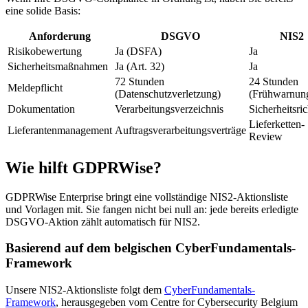
eine solide Basis:
Anforderung
DSGVO
NIS2
Risikobewertung
Ja (DSFA)
Ja
Sicherheitsmaßnahmen
Ja (Art. 32)
Ja
72 Stunden
24 Stunden
Meldepflicht
(Datenschutzverletzung)
(Frühwarnun
Dokumentation
Verarbeitungsverzeichnis
Sicherheitsric
Lieferketten-
Lieferantenmanagement
Auftragsverarbeitungsverträge
Review
Wie hilft GDPRWise?
GDPRWise Enterprise bringt eine vollständige NIS2-Aktionsliste
und Vorlagen mit. Sie fangen nicht bei null an: jede bereits erledigte
DSGVO-Aktion zählt automatisch für NIS2.
Basierend auf dem belgischen CyberFundamentals-
Framework
Unsere NIS2-Aktionsliste folgt dem
CyberFundamentals-
Framework
, herausgegeben vom Centre for Cybersecurity Belgium