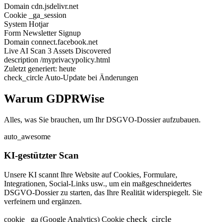
Domain
cdn.jsdelivr.net
Cookie
_ga_session
System
Hotjar
Form
Newsletter Signup
Domain
connect.facebook.net
Live AI Scan
4 Assets Discovered
description
/myprivacypolicy.html
Zuletzt generiert: heute
check_circle
Auto-Update bei Änderungen
Warum GDPRWise
Alles, was Sie brauchen, um Ihr DSGVO-Dossier aufzubauen.
auto_awesome
KI-gestützter Scan
Unsere KI scannt Ihre Website auf Cookies, Formulare,
Integrationen, Social-Links usw., um ein maßgeschneidertes
DSGVO-Dossier zu starten, das Ihre Realität widerspiegelt. Sie
verfeinern und ergänzen.
check_circle
cookie
_ga (Google Analytics)
Cookie