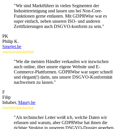
"Wir sind Marktführer in vielen Segmenten der
Industriereinigung und lassen uns bei Non-Core-
Funktionen gerne entlasten. Mit GDPRWise war es
super einfach, neben unseren ISO- und anderen
Zertifizierungen auch DSGVO-konform zu sein."
PK
Philip K.
Smetjet.be
star
star
star
star
star
"Wie die meisten Händler verkaufen wir inzwischen
auch online, über unsere eigene Website und E-
Commerce-Plattformen. GDPRWise war super schnell
und elegant(!) darin, uns unsere DSGVO-Konformität
nachweisen zu lassen."
F
Filip
Inhaber,
Maury.be
star
star
star
star
star
"Als technischer Leiter weiß ich, welche Daten wir
erfassen und warum, aber GDPRWise hat ihnen die
richtige Struktur in unserem DSGVO-Dossier gegeben.