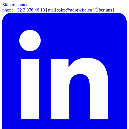
Skip to content
phone
+32 3 376 46 13
|
mail
sales@gdprwise.eu
|
Über uns
|