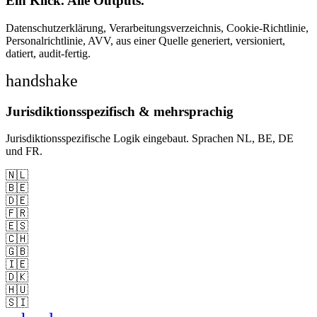
Ein Klick. Alle Outputs.
Datenschutzerklärung, Verarbeitungsverzeichnis, Cookie-Richtlinie,
Personalrichtlinie, AVV, aus einer Quelle generiert, versioniert,
datiert, audit-fertig.
handshake
Jurisdiktionsspezifisch & mehrsprachig
Jurisdiktionsspezifische Logik eingebaut. Sprachen NL, BE, DE
und FR.
🇳🇱
🇧🇪
🇩🇪
🇫🇷
🇪🇸
🇨🇭
🇬🇧
🇮🇪
🇩🇰
🇭🇺
🇸🇮