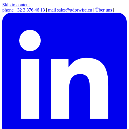
Skip to content
phone
+32 3 376 46 13
|
mail
sales@gdprwise.eu
|
Über uns
|