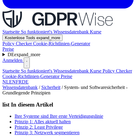
Startseite
So funktioniert's
Wissensdatenbank
Kurse
Kostenlose Tools
expand_more
Policy Checker
Cookie-Richtlinien-Generator
Preise
DE
expand_more
Anmelden
Startseite
So funktioniert's
Wissensdatenbank
Kurse
Policy Checker
Cookie-Richtlinien-Generator
Preise
NL
EN
FR
DE
Wissensdatenbank
/
Sicherheit
/
System- und Softwaresicherheit -
Grundlegende Prinzipien
list
In diesem Artikel
Ihre Systeme sind Ihre erste Verteidigungslinie
Prinzip 1: Alles aktuell halten
Prinzip 2: Least Privilege
Prinzip 3: Netzwerk segmentieren