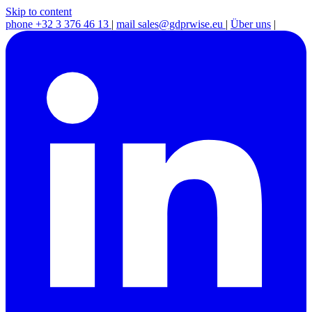
Skip to content
phone
+32 3 376 46 13
|
mail
sales@gdprwise.eu
|
Über uns
|