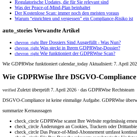
Regulatorische Updates, die für Sie relevant sind
Was der Peace-of-Mind-Plan beinhaltet
Der Kostenlose Scan: immer noch den meisten voraus
Warum “einrichten und vergessen” ein Compliance-Risiko ist
auto_stories
Verwandte Artikel
Ihre Dossiers Sind Ausgefüllt - Was Nun?
chevron_right
Was steckt in Ihrem GDPRWise-Dossier?
chevron_right
Wie funktioniert der GDPRWise Scan?
chevron_right
Wie GDPRWise funktioniert
calendar_today
Aktualisiert: 7. April 20
Wie GDPRWise Ihre DSGVO-Compliance au
Zuletzt überprüft 7. April 2026 · das GDPRWise Rechtsteam
verified
DSGVO-Compliance ist keine einmalige Aufgabe. GDPRWise überwacht
summarize
Kernaussagen
check_circle
GDPRWise scannt Ihre Website regelmässig erneut
check_circle
Änderungen an Cookies, Trackern oder Drittanbie
check_circle
Das Peace-of-Mind-Abonnement umfasst kontinuier