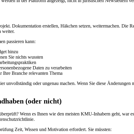
werden in der Plattform angezeigt, nicht in juristischen Newslettern ve
t. Dokumentation erstellen, Häkchen setzen, weitermachen. Die Realitä
 weiter.
men passieren kann:
dget hinzu
enen Sie nichts wussten
rarbeitungspraktiken
ersonenbezogene Daten zu verarbeiten
für Ihre Branche relevanten Thema
sier unvollständig oder ungenau machen. Wenn Sie diese Änderungen n
dhaben (oder nicht)
 überprüft? Wenn es Ihnen wie den meisten KMU-Inhabern geht, war es 
enschutzrichtlinie.
prüfung Zeit, Wissen und Motivation erfordert. Sie müssten: