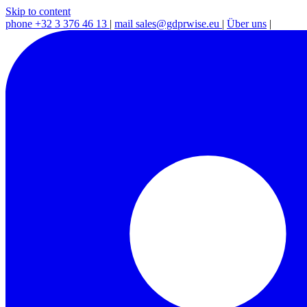
Skip to content
phone
+32 3 376 46 13
|
mail
sales@gdprwise.eu
|
Über uns
|