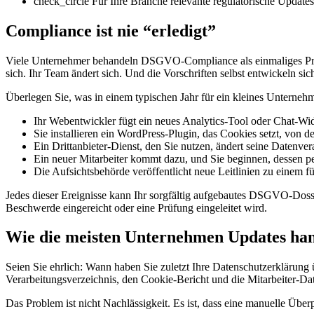
check_circle
Für Ihre Branche relevante regulatorische Updates 
Compliance ist nie “erledigt”
Viele Unternehmer behandeln DSGVO-Compliance als einmaliges Projek
sich. Ihr Team ändert sich. Und die Vorschriften selbst entwickeln sich
Überlegen Sie, was in einem typischen Jahr für ein kleines Unterneh
Ihr Webentwickler fügt ein neues Analytics-Tool oder Chat-Wi
Sie installieren ein WordPress-Plugin, das Cookies setzt, von d
Ein Drittanbieter-Dienst, den Sie nutzen, ändert seine Datenve
Ein neuer Mitarbeiter kommt dazu, und Sie beginnen, dessen p
Die Aufsichtsbehörde veröffentlicht neue Leitlinien zu einem 
Jedes dieser Ereignisse kann Ihr sorgfältig aufgebautes DSGVO-Dos
Beschwerde eingereicht oder eine Prüfung eingeleitet wird.
Wie die meisten Unternehmen Updates han
Seien Sie ehrlich: Wann haben Sie zuletzt Ihre Datenschutzerklärung
Verarbeitungsverzeichnis, den Cookie-Bericht und die Mitarbeiter-Dat
Das Problem ist nicht Nachlässigkeit. Es ist, dass eine manuelle Über