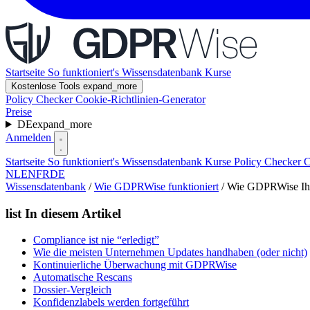
Startseite
So funktioniert's
Wissensdatenbank
Kurse
Kostenlose Tools
expand_more
Policy Checker
Cookie-Richtlinien-Generator
Preise
DE
expand_more
Anmelden
Startseite
So funktioniert's
Wissensdatenbank
Kurse
Policy Checker
C
NL
EN
FR
DE
Wissensdatenbank
/
Wie GDPRWise funktioniert
/
Wie GDPRWise Ihr
list
In diesem Artikel
Compliance ist nie “erledigt”
Wie die meisten Unternehmen Updates handhaben (oder nicht)
Kontinuierliche Überwachung mit GDPRWise
Automatische Rescans
Dossier-Vergleich
Konfidenzlabels werden fortgeführt