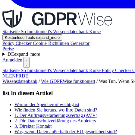
Startseite
So funktioniert's
Wissensdatenbank
Kurse
Kostenlose Tools
expand_more
Policy Checker
Cookie-Richtlinien-Generator
Preise
DE
expand_more
Anmelden
Startseite
So funktioniert's
Wissensdatenbank
Kurse
Policy Checker
C
NL
EN
FR
DE
Wissensdatenbank
/
Wie GDPRWise funktioniert
/
Was Tun, Wenn Sie
list
In diesem Artikel
Warum der Speicherort wichtig ist
Wie finden Sie heraus, wo Ihre Daten sind?
1. Der Auftragsverarbeitungsvertrag (AVV)
2. Die Datenschutzerklärung des Anbieters
3. Direkter Kontakt
Was, wenn Daten außerhalb der EU gespeichert sind?