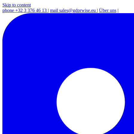
Skip to content
phone
+32 3 376 46 13
|
mail
sales@gdprwise.eu
|
Über uns
|