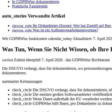
In GDPRWise dokumentieren
Praktische Faustregeln
auto_stories
Verwandte Artikel
Ihr Drittanbieter-Dossier: Wer hat Zugriff auf Ihr
chevron_right
Was ist ein Auftragsverarbeitungsvertrag?
chevron_right
Wie GDPRWise funktioniert
calendar_today
Aktualisiert: 7. April 20
Was Tun, Wenn Sie Nicht Wissen, ob Ihre 
Zuletzt überprüft 7. April 2026 · das GDPRWise Rechtsteam
verified
Die DSGVO verlangt, dass Sie dokumentieren, wo personenbezogene D
dokumentieren.
summarize
Kernaussagen
check_circle
Die DSGVO verlangt, dass Sie dokumentieren, ob
check_circle
Die meisten großen Softwareanbieter veröffentlic
check_circle
Wenn Daten außerhalb der EU verarbeitet werden, 
check_circle
GDPRWise hilft Ihnen, pro Drittanbieter zu dokum