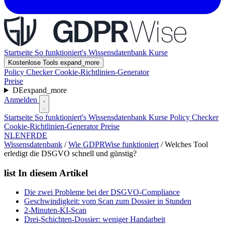
Startseite
So funktioniert's
Wissensdatenbank
Kurse
Kostenlose Tools
expand_more
Policy Checker
Cookie-Richtlinien-Generator
Preise
DE
expand_more
Anmelden
Startseite
So funktioniert's
Wissensdatenbank
Kurse
Policy Checker
Cookie-Richtlinien-Generator
Preise
NL
EN
FR
DE
Wissensdatenbank
/
Wie GDPRWise funktioniert
/
Welches Tool
erledigt die DSGVO schnell und günstig?
list
In diesem Artikel
Die zwei Probleme bei der DSGVO-Compliance
Geschwindigkeit: vom Scan zum Dossier in Stunden
2-Minuten-KI-Scan
Drei-Schichten-Dossier: weniger Handarbeit