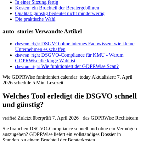
In einer Sitzung fertig
Kosten: ein Bruchteil der Beratergebühren
Qualität: günstig bedeutet nicht minderwertig
Die praktische Wahl
auto_stories
Verwandte Artikel
DSGVO ohne internes Fachwissen: wie kleine
chevron_right
Unternehmen es schaffen
DSGVO-Compliance für KMU - Warum
chevron_right
GDPRWise die kluge Wahl ist
Wie funktioniert der GDPRWise Scan?
chevron_right
Wie GDPRWise funktioniert
calendar_today
Aktualisiert: 7. April
2026
schedule
5 Min. Lesezeit
Welches Tool erledigt die DSGVO schnell
und günstig?
Zuletzt überprüft 7. April 2026 · das GDPRWise Rechtsteam
verified
Sie brauchen DSGVO-Compliance schnell und ohne ein Vermögen
auszugeben? GDPRWise liefert ein vollständiges Dossier in
Stunden, zu einem Bruchteil der Beraterkosten.