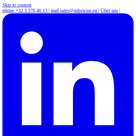
Skip to content
phone
+32 3 376 46 13
|
mail
sales@gdprwise.eu
|
Über uns
|