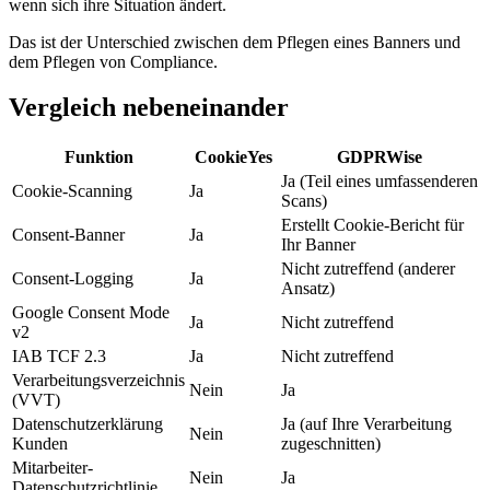
wenn sich ihre Situation ändert.
Das ist der Unterschied zwischen dem Pflegen eines Banners und
dem Pflegen von Compliance.
Vergleich nebeneinander
Funktion
CookieYes
GDPRWise
Ja (Teil eines umfassenderen
Cookie-Scanning
Ja
Scans)
Erstellt Cookie-Bericht für
Consent-Banner
Ja
Ihr Banner
Nicht zutreffend (anderer
Consent-Logging
Ja
Ansatz)
Google Consent Mode
Ja
Nicht zutreffend
v2
IAB TCF 2.3
Ja
Nicht zutreffend
Verarbeitungsverzeichnis
Nein
Ja
(VVT)
Datenschutzerklärung
Ja (auf Ihre Verarbeitung
Nein
Kunden
zugeschnitten)
Mitarbeiter-
Nein
Ja
Datenschutzrichtlinie