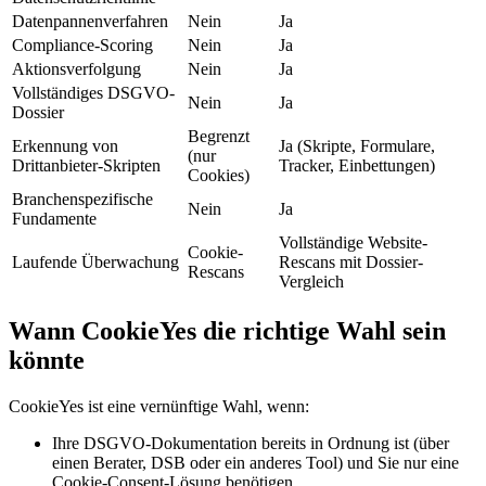
Datenpannenverfahren
Nein
Ja
Compliance-Scoring
Nein
Ja
Aktionsverfolgung
Nein
Ja
Vollständiges DSGVO-
Nein
Ja
Dossier
Begrenzt
Erkennung von
Ja (Skripte, Formulare,
(nur
Drittanbieter-Skripten
Tracker, Einbettungen)
Cookies)
Branchenspezifische
Nein
Ja
Fundamente
Vollständige Website-
Cookie-
Laufende Überwachung
Rescans mit Dossier-
Rescans
Vergleich
Wann CookieYes die richtige Wahl sein
könnte
CookieYes ist eine vernünftige Wahl, wenn:
Ihre DSGVO-Dokumentation bereits in Ordnung ist (über
einen Berater, DSB oder ein anderes Tool) und Sie nur eine
Cookie-Consent-Lösung benötigen