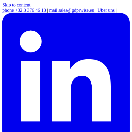
Skip to content
phone
+32 3 376 46 13
|
mail
sales@gdprwise.eu
|
Über uns
|