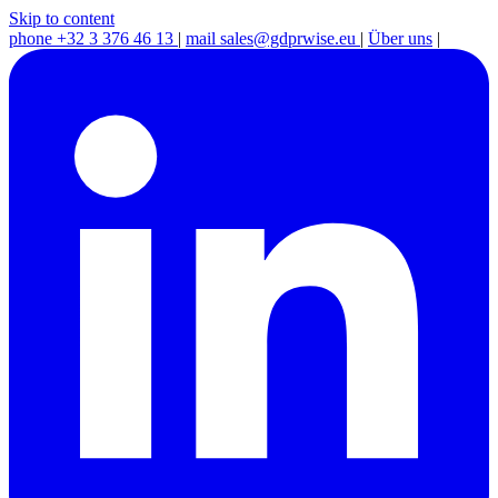
Skip to content
phone
+32 3 376 46 13
|
mail
sales@gdprwise.eu
|
Über uns
|