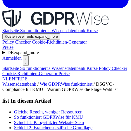
Startseite
So funktioniert's
Wissensdatenbank
Kurse
Kostenlose Tools
expand_more
Policy Checker
Cookie-Richtlinien-Generator
Preise
DE
expand_more
Anmelden
Startseite
So funktioniert's
Wissensdatenbank
Kurse
Policy Checker
Cookie-Richtlinien-Generator
Preise
NL
EN
FR
DE
Wissensdatenbank
/
Wie GDPRWise funktioniert
/
DSGVO-
Compliance für KMU - Warum GDPRWise die kluge Wahl ist
list
In diesem Artikel
Gleiche Regeln, weniger Ressourcen
So funktioniert GDPRWise für KMU
Schicht 1: KI-gestützter Website-Scan
Schicht 2: Branchenspezifische Grundlage