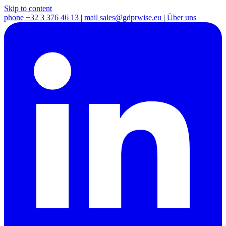
Skip to content
phone
+32 3 376 46 13
|
mail
sales@gdprwise.eu
|
Über uns
|