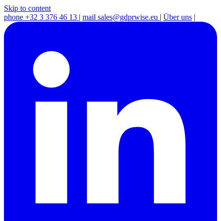
Skip to content
phone
+32 3 376 46 13
|
mail
sales@gdprwise.eu
|
Über uns
|