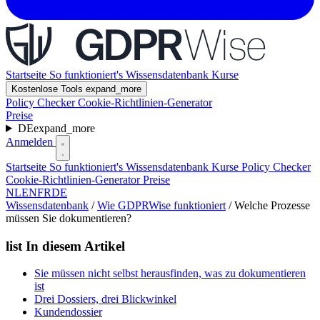
Startseite
So funktioniert's
Wissensdatenbank
Kurse
Kostenlose Tools
expand_more
Policy Checker
Cookie-Richtlinien-Generator
Preise
DE
expand_more
Anmelden
Startseite
So funktioniert's
Wissensdatenbank
Kurse
Policy Checker
Cookie-Richtlinien-Generator
Preise
NL
EN
FR
DE
Wissensdatenbank
/
Wie GDPRWise funktioniert
/
Welche Prozesse
müssen Sie dokumentieren?
list
In diesem Artikel
Sie müssen nicht selbst herausfinden, was zu dokumentieren
ist
Drei Dossiers, drei Blickwinkel
Kundendossier