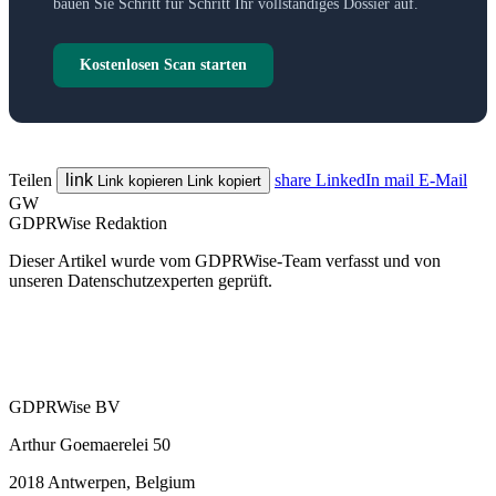
bauen Sie Schritt für Schritt Ihr vollständiges Dossier auf.
Kostenlosen Scan starten
Teilen
link
share
LinkedIn
mail
E-Mail
Link kopieren
Link kopiert
GW
GDPRWise Redaktion
Dieser Artikel wurde vom GDPRWise-Team verfasst und von
unseren Datenschutzexperten geprüft.
GDPRWise BV
Arthur Goemaerelei 50
2018 Antwerpen, Belgium