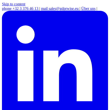
Skip to content
phone
+32 3 376 46 13
|
mail
sales@gdprwise.eu
|
Über uns
|