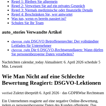
Regel 1: Bleiben Sie allgemein
Regel 2: Verweisen Sie auf ein privates Gespräch
Regel 3: Niemals medizinische oder finanzielle Details
Regel 4: Beschränken Sie, wer antwortet
Was tun, wenn es bereits passiert ist?
Schulen Sie Ihr Team
auto_stories
Verwandte Artikel
DSGVO Betroffenenrechte: Der vollständige
chevron_right
Leitfaden für Unternehmer
Die 6 DSGVO-Rechtsgrundlagen: Wann dürfen
chevron_right
Sie personenbezogene Daten verarbeiten?
Nachrichten
calendar_today
Aktualisiert: 6. April 2026
schedule
5
Min. Lesezeit
Wie Man Nicht auf eine Schlechte
Bewertung Reagiert: DSGVO-Lektionen
Zuletzt überprüft 6. April 2026 · das GDPRWise Rechtsteam
verified
Ein Unternehmen reagierte auf eine negative Online-Bewertung,
indem es personenbezogene Daten des Kunden offenlegte. Das