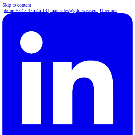
Skip to content
phone
+32 3 376 46 13
|
mail
sales@gdprwise.eu
|
Über uns
|