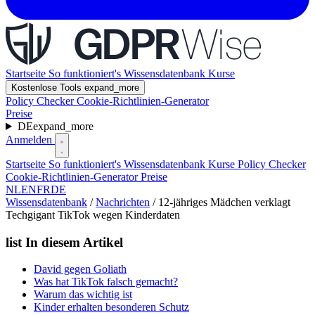
Startseite
So funktioniert's
Wissensdatenbank
Kurse
Kostenlose Tools
expand_more
Policy Checker
Cookie-Richtlinien-Generator
Preise
DE
expand_more
Anmelden
Startseite
So funktioniert's
Wissensdatenbank
Kurse
Policy Checker
Cookie-Richtlinien-Generator
Preise
NL
EN
FR
DE
Wissensdatenbank
/
Nachrichten
/
12-jähriges Mädchen verklagt
Techgigant TikTok wegen Kinderdaten
list
In diesem Artikel
David gegen Goliath
Was hat TikTok falsch gemacht?
Warum das wichtig ist
Kinder erhalten besonderen Schutz