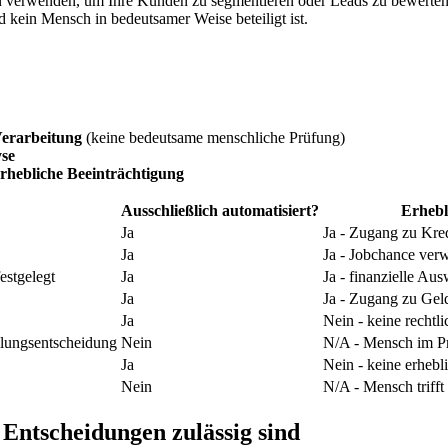
ysen verwenden, um Ihre Kunden zu segmentieren oder Leads zu bewerten
d kein Mensch in bedeutsamer Weise beteiligt ist.
 Verarbeitung
(keine bedeutsame menschliche Prüfung)
yse
erhebliche Beeinträchtigung
Ausschließlich automatisiert?
Erhebl
Ja
Ja - Zugang zu Kred
Ja
Ja - Jobchance verw
estgelegt
Ja
Ja - finanzielle Au
Ja
Ja - Zugang zu Gel
Ja
Nein - keine rechtl
ellungsentscheidung
Nein
N/A - Mensch im P
Ja
Nein - keine erheb
Nein
N/A - Mensch trifft
Entscheidungen zulässig sind