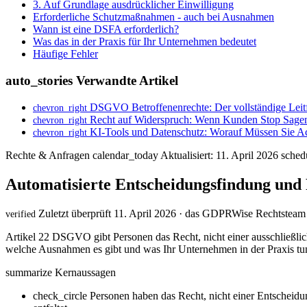
3. Auf Grundlage ausdrücklicher Einwilligung
Erforderliche Schutzmaßnahmen - auch bei Ausnahmen
Wann ist eine DSFA erforderlich?
Was das in der Praxis für Ihr Unternehmen bedeutet
Häufige Fehler
auto_stories
Verwandte Artikel
DSGVO Betroffenenrechte: Der vollständige Leit
chevron_right
Recht auf Widerspruch: Wenn Kunden Stop Sage
chevron_right
KI-Tools und Datenschutz: Worauf Müssen Sie A
chevron_right
Rechte & Anfragen
calendar_today
Aktualisiert: 11. April 2026
sched
Automatisierte Entscheidungsfindung und 
Zuletzt überprüft 11. April 2026 · das GDPRWise Rechtsteam
verified
Artikel 22 DSGVO gibt Personen das Recht, nicht einer ausschließlic
welche Ausnahmen es gibt und was Ihr Unternehmen in der Praxis tu
summarize
Kernaussagen
check_circle
Personen haben das Recht, nicht einer Entscheidun