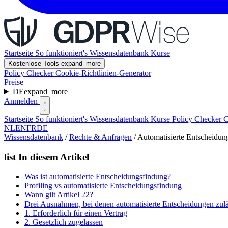
Startseite
So funktioniert's
Wissensdatenbank
Kurse
Kostenlose Tools
expand_more
Policy Checker
Cookie-Richtlinien-Generator
Preise
DE
expand_more
Anmelden
Startseite
So funktioniert's
Wissensdatenbank
Kurse
Policy Checker
C
NL
EN
FR
DE
Wissensdatenbank
/
Rechte & Anfragen
/
Automatisierte Entscheidun
list
In diesem Artikel
Was ist automatisierte Entscheidungsfindung?
Profiling vs automatisierte Entscheidungsfindung
Wann gilt Artikel 22?
Drei Ausnahmen, bei denen automatisierte Entscheidungen zulä
1. Erforderlich für einen Vertrag
2. Gesetzlich zugelassen