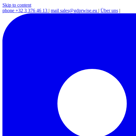
Skip to content
phone
+32 3 376 46 13
|
mail
sales@gdprwise.eu
|
Über uns
|