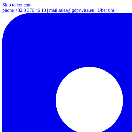
Skip to content
phone
+32 3 376 46 13
|
mail
sales@gdprwise.eu
|
Über uns
|