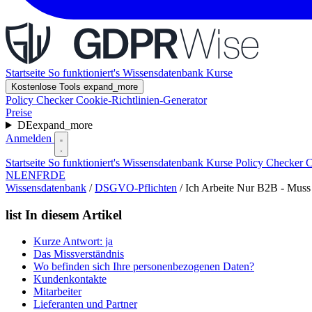
Startseite
So funktioniert's
Wissensdatenbank
Kurse
Kostenlose Tools
expand_more
Policy Checker
Cookie-Richtlinien-Generator
Preise
DE
expand_more
Anmelden
Startseite
So funktioniert's
Wissensdatenbank
Kurse
Policy Checker
C
NL
EN
FR
DE
Wissensdatenbank
/
DSGVO-Pflichten
/
Ich Arbeite Nur B2B - Mu
list
In diesem Artikel
Kurze Antwort: ja
Das Missverständnis
Wo befinden sich Ihre personenbezogenen Daten?
Kundenkontakte
Mitarbeiter
Lieferanten und Partner