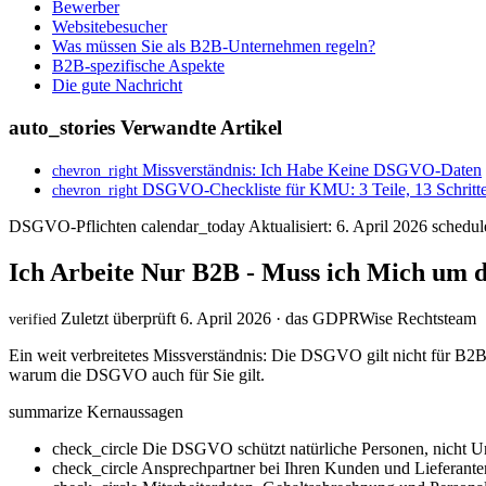
Bewerber
Websitebesucher
Was müssen Sie als B2B-Unternehmen regeln?
B2B-spezifische Aspekte
Die gute Nachricht
auto_stories
Verwandte Artikel
Missverständnis: Ich Habe Keine DSGVO-Daten
chevron_right
DSGVO-Checkliste für KMU: 3 Teile, 13 Schritt
chevron_right
DSGVO-Pflichten
calendar_today
Aktualisiert: 6. April 2026
schedul
Ich Arbeite Nur B2B - Muss ich Mich u
Zuletzt überprüft 6. April 2026 · das GDPRWise Rechtsteam
verified
Ein weit verbreitetes Missverständnis: Die DSGVO gilt nicht für B
warum die DSGVO auch für Sie gilt.
summarize
Kernaussagen
check_circle
Die DSGVO schützt natürliche Personen, nicht U
check_circle
Ansprechpartner bei Ihren Kunden und Lieferant