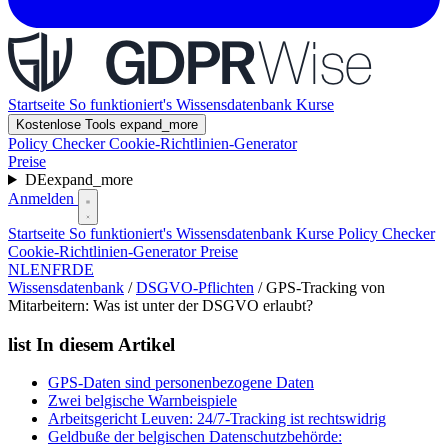
Startseite
So funktioniert's
Wissensdatenbank
Kurse
Kostenlose Tools
expand_more
Policy Checker
Cookie-Richtlinien-Generator
Preise
DE
expand_more
Anmelden
Startseite
So funktioniert's
Wissensdatenbank
Kurse
Policy Checker
Cookie-Richtlinien-Generator
Preise
NL
EN
FR
DE
Wissensdatenbank
/
DSGVO-Pflichten
/
GPS-Tracking von
Mitarbeitern: Was ist unter der DSGVO erlaubt?
list
In diesem Artikel
GPS-Daten sind personenbezogene Daten
Zwei belgische Warnbeispiele
Arbeitsgericht Leuven: 24/7-Tracking ist rechtswidrig
Geldbuße der belgischen Datenschutzbehörde: