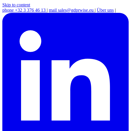
Skip to content
phone
+32 3 376 46 13
|
mail
sales@gdprwise.eu
|
Über uns
|