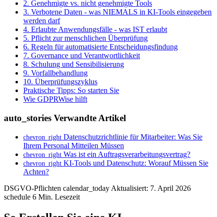
2. Genehmigte vs. nicht genehmigte Tools
3. Verbotene Daten - was NIEMALS in KI-Tools eingegeben
werden darf
4. Erlaubte Anwendungsfälle - was IST erlaubt
5. Pflicht zur menschlichen Überprüfung
6. Regeln für automatisierte Entscheidungsfindung
7. Governance und Verantwortlichkeit
8. Schulung und Sensibilisierung
9. Vorfallbehandlung
10. Überprüfungszyklus
Praktische Tipps: So starten Sie
Wie GDPRWise hilft
auto_stories
Verwandte Artikel
Datenschutzrichtlinie für Mitarbeiter: Was Sie
chevron_right
Ihrem Personal Mitteilen Müssen
Was ist ein Auftragsverarbeitungsvertrag?
chevron_right
KI-Tools und Datenschutz: Worauf Müssen Sie
chevron_right
Achten?
DSGVO-Pflichten
calendar_today
Aktualisiert: 7. April 2026
schedule
6 Min. Lesezeit