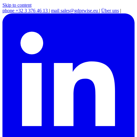
Skip to content
phone
+32 3 376 46 13
|
mail
sales@gdprwise.eu
|
Über uns
|