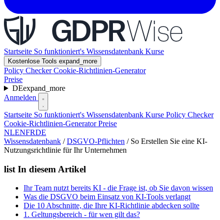
Startseite
So funktioniert's
Wissensdatenbank
Kurse
Kostenlose Tools
expand_more
Policy Checker
Cookie-Richtlinien-Generator
Preise
DE
expand_more
Anmelden
Startseite
So funktioniert's
Wissensdatenbank
Kurse
Policy Checker
Cookie-Richtlinien-Generator
Preise
NL
EN
FR
DE
Wissensdatenbank
/
DSGVO-Pflichten
/
So Erstellen Sie eine KI-
Nutzungsrichtlinie für Ihr Unternehmen
list
In diesem Artikel
Ihr Team nutzt bereits KI - die Frage ist, ob Sie davon wissen
Was die DSGVO beim Einsatz von KI-Tools verlangt
Die 10 Abschnitte, die Ihre KI-Richtlinie abdecken sollte
1. Geltungsbereich - für wen gilt das?