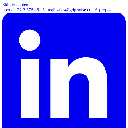
Skip to content
phone
+32 3 376 46 13
|
mail
sales@gdprwise.eu
|
À propos
|