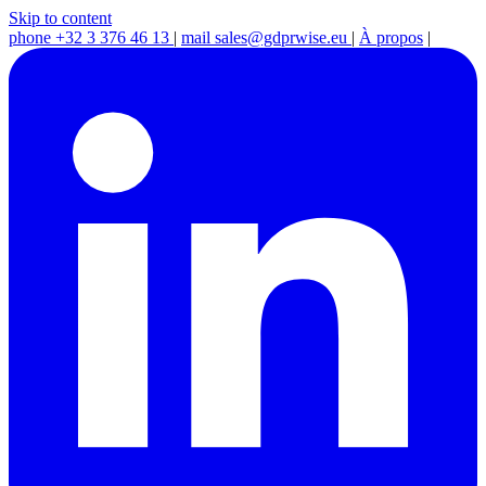
Skip to content
phone
+32 3 376 46 13
|
mail
sales@gdprwise.eu
|
À propos
|