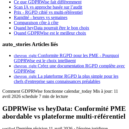
Ce que GDPRWise fait différemment
Scan IA vs approche basée sur l’audit
Prix - RGPD ciblé vs multi-référentiel
Rapidité - heures vs semaines
Comparaison côte à côte
Quand heyData pourrait être le bon choix
Quand GDPRWise est le meilleur choix
auto_stories
Articles liés
Conformite RGPD pour les PME - Pourquoi
chevron_right
GDPRWise est le choix intelligent
Créez une documentation RGPD complète avec
chevron_right
GDPRWise
La plateforme RGPD la plus simple pour les
chevron_right
chefs d'entreprise sans connaissances préalables
Comment GDPRWise fonctionne
calendar_today
Mis à jour: 11
avril 2026
schedule
7 min de lecture
GDPRWise vs heyData: Conformité PME
abordable vs plateforme multi-référentiel
Dernière révision 11 avril 2026 · l'équipe juridique
verified